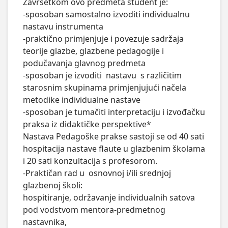
Završetkom ovo predmeta student je:

-sposoban samostalno izvoditi individualnu 
nastavu instrumenta

-praktično primjenjuje i povezuje sadržaja 
teorije glazbe, glazbene pedagogije i 
podučavanja glavnog predmeta

-sposoban je izvoditi  nastavu  s različitim 
starosnim skupinama primjenjujući načela 
metodike individualne nastave

-sposoban je tumačiti interpretaciju i izvođačku 
praksa iz didaktičke perspektive*

Nastava Pedagoške prakse sastoji se od 40 sati 
hospitacija nastave flaute u glazbenim školama 
i 20 sati konzultacija s profesorom.

-Praktičan rad u  osnovnoj i/ili srednjoj 
glazbenoj školi: 

hospitiranje, održavanje individualnih satova 
pod vodstvom mentora-predmetnog 
nastavnika, 
