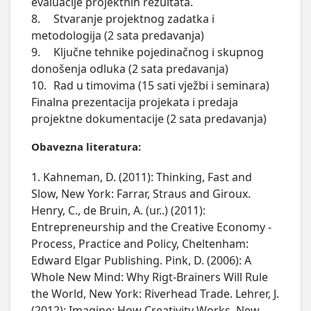
evaluacije projektnih rezultata.

8.	Stvaranje projektnog zadatka i 
metodologija (2 sata predavanja)

9.	Ključne tehnike pojedinačnog i skupnog 
donošenja odluka (2 sata predavanja)

10.	Rad u timovima (15 sati vježbi i seminara)

Finalna prezentacija projekata i predaja 
Obavezna literatura:
1. Kahneman, D. (2011): Thinking, Fast and
Slow, New York: Farrar, Straus and Giroux.
Henry, C., de Bruin, A. (ur..) (2011):
Entrepreneurship and the Creative Economy -
Process, Practice and Policy, Cheltenham:
Edward Elgar Publishing. Pink, D. (2006): A
Whole New Mind: Why Rigt-Brainers Will Rule
the World, New York: Riverhead Trade. Lehrer, J.
(2012): Imagine: How Creativity Works, New