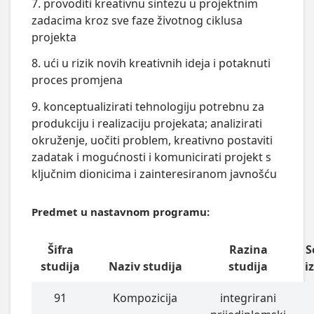
7. provoditi kreativnu sintezu u projektnim
zadacima kroz sve faze životnog ciklusa
projekta
8. ući u rizik novih kreativnih ideja i potaknuti
proces promjena
9. konceptualizirati tehnologiju potrebnu za
produkciju i realizaciju projekata; analizirati
okruženje, uočiti problem, kreativno postaviti
zadatak i mogućnosti i komunicirati projekt s
ključnim dionicima i zainteresiranom javnošću
Predmet u nastavnom programu:
Šifra
Razina
S
studija
Naziv studija
studija
i
91
Kompozicija
integrirani