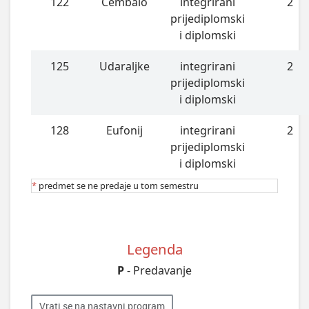
122
Čembalo
integrirani
2
prijediplomski
i diplomski
125
Udaraljke
integrirani
2
prijediplomski
i diplomski
128
Eufonij
integrirani
2
prijediplomski
i diplomski
*
predmet se ne predaje u tom semestru
Legenda
P
- Predavanje
Vrati se na nastavni program