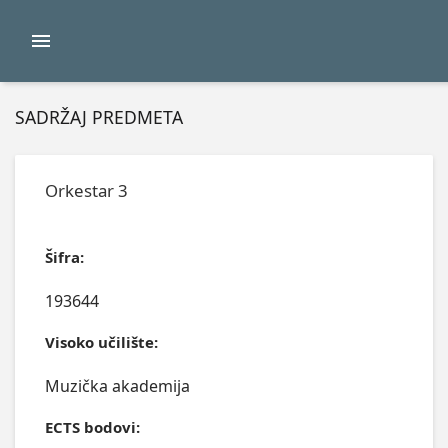
SADRŽAJ PREDMETA
Orkestar 3
Šifra:
193644
Visoko učilište:
Muzička akademija
ECTS bodovi: