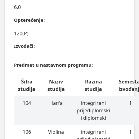
6.0
Opterećenje:
120(P)
Izvođači:
Predmet u nastavnom programu:
Šifra
Naziv
Razina
Semest
studija
studija
studija
izvođen
104
Harfa
integrirani
1
prijediplomski
i diplomski
106
Violina
integrirani
1