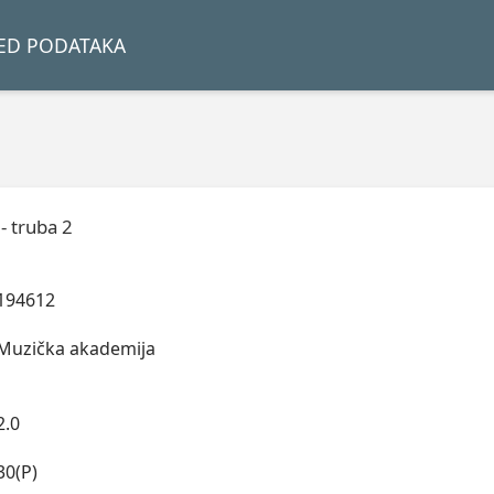
LED PODATAKA
- truba 2
194612
Muzička akademija
2.0
30(P)