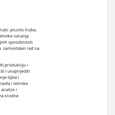
bi- piccolo truba, 
ehnike sviranja 
jnih sposobnosti. 
a  samostalan rad na 
.
iti produkciju i
ti i unaprijediti
je tijela i
avila i tehnike
 analize i
 za srodne