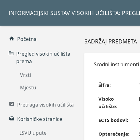
INFORMACIJSKI SUSTAV VISOKIH UČILIŠTA: PREG
Početna
SADRŽAJ PREDMETA
Pregled visokih učilišta
prema
Srodni instrumenti 
Vrsti
Šifra:
Mjestu
Visoko
Pretraga visokih učilišta
učilište:
Korisničke stranice
ECTS bodovi:
ISVU upute
Opterećenje: