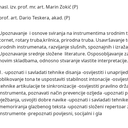
nasl. izv. prof. mr. art. Marin Zokić (P)
prof. art. Dario Teskera, akad. (P)
Upoznavanje  i osnove sviranja na instrumentima srodnim tru
cornet, rotary truba,krilnica, prirodna truba. Usavršavanje t
srodnih instrumenata, razvijanje slušnih, spoznajnih i izraža
Upoznavanje srednje složene  literature. Osposobljavanje z
novim skladbama, odnosno stvaranje vlastite interpretacije
1. -upoznati i savladati tehnike disanja -osvijestiti i unaprijed
oblikovanje tona te uspostaviti stabilnost intonacije -osvijesti
tehnike artikulacije te sinkronizacije -osvijestiti pravilno držan
instrumenta, poznavati način prevencije ozljeda -upoznati pr
vježbanja, usvojiti dobre navike -upoznati i savladati tehnike
memoriranja glazbenog teksta -upoznati složeni repertoar
instrumente -prepoznati povijesni, socijalni i gla