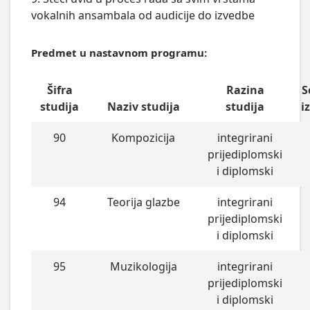
vokalnih ansambala od audicije do izvedbe
Predmet u nastavnom programu:
Šifra
Razina
S
studija
Naziv studija
studija
i
90
Kompozicija
integrirani
prijediplomski
i diplomski
94
Teorija glazbe
integrirani
prijediplomski
i diplomski
95
Muzikologija
integrirani
prijediplomski
i diplomski