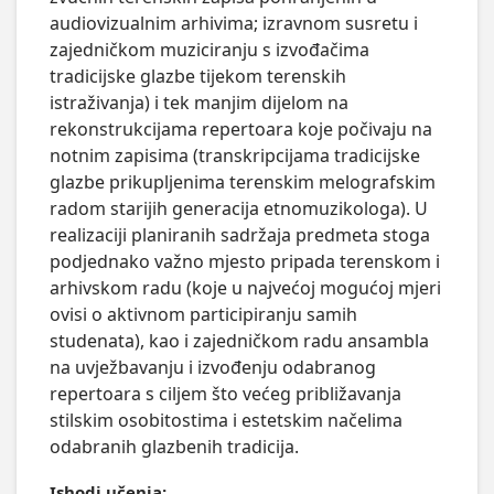
audiovizualnim arhivima; izravnom susretu i 
zajedničkom muziciranju s izvođačima 
tradicijske glazbe tijekom terenskih 
istraživanja) i tek manjim dijelom na 
rekonstrukcijama repertoara koje počivaju na 
notnim zapisima (transkripcijama tradicijske 
glazbe prikupljenima terenskim melografskim 
radom starijih generacija etnomuzikologa). U 
realizaciji planiranih sadržaja predmeta stoga 
podjednako važno mjesto pripada terenskom i 
arhivskom radu (koje u najvećoj mogućoj mjeri 
ovisi o aktivnom participiranju samih 
studenata), kao i zajedničkom radu ansambla 
na uvježbavanju i izvođenju odabranog 
repertoara s ciljem što većeg približavanja 
stilskim osobitostima i estetskim načelima 
odabranih glazbenih tradicija.
Ishodi učenja: