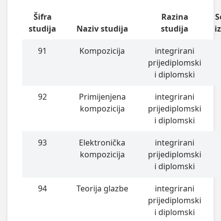
Šifra
Razina
S
studija
Naziv studija
studija
i
91
Kompozicija
integrirani
prijediplomski
i diplomski
92
Primijenjena
integrirani
kompozicija
prijediplomski
i diplomski
93
Elektronička
integrirani
kompozicija
prijediplomski
i diplomski
94
Teorija glazbe
integrirani
prijediplomski
i diplomski