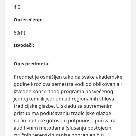
4.0
Opterećenje:
60(P)
Izvođači:
Opis predmeta:
Predmet je osmišljen tako da svake akademske 
godine kroz dva semestra vodi do oblikovanja i 
izvedbe koncertnog programa posvećenog 
jednoj temi ili jednom od regionalnih stilova 
tradicijske glazbe. U skladu sa suvremenim 
pristupima podučavanju tradicijske glazbe 
način poduke gotovo u potpunosti počiva na 
auditivnim metodama (slušanju postojećih 
zvučnih terenskih zapisa pohranjenih u 