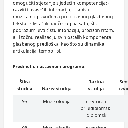
omogućiti stjecanje sljedećih kompetencija: -
razviti i usavršiti intonaciju, u smislu
muzikalnog izvođenja predloženog glazbenog
teksta "s lista" ili naučenog na satu, što
podrazumijeva čistu intonaciju, precizan ritam,
ali i točnu realizaciju svih ostalih komponenta
glazbenog predloška, kao što su dinamika,
artikulacija, tempo i sl.
Predmet u nastavnom programu:
Šifra
Razina
Sem
studija
Naziv studija
studija
izv
95
Muzikologija
integrirani
prijediplomski
i diplomski
98
Muzikologija
integrirani