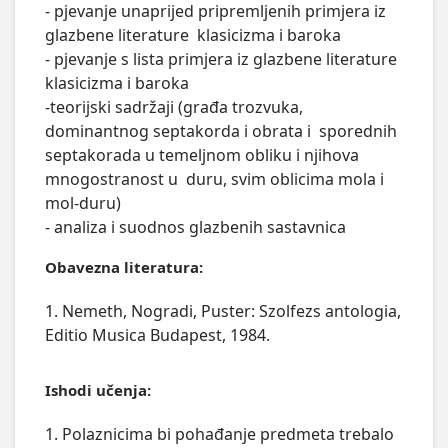
- pjevanje unaprijed pripremljenih primjera iz 
glazbene literature  klasicizma i baroka 

- pjevanje s lista primjera iz glazbene literature 
klasicizma i baroka 

-teorijski sadržaji (građa trozvuka, 
dominantnog septakorda i obrata i  sporednih 
septakorada u temeljnom obliku i njihova 
mnogostranost u  duru, svim oblicima mola i 
mol-duru) 

- analiza i suodnos glazbenih sastavnica
Obavezna literatura:
1. Nemeth, Nogradi, Puster: Szolfezs antologia,
Editio Musica Budapest, 1984.
Ishodi učenja:
1. Polaznicima bi pohađanje predmeta trebalo