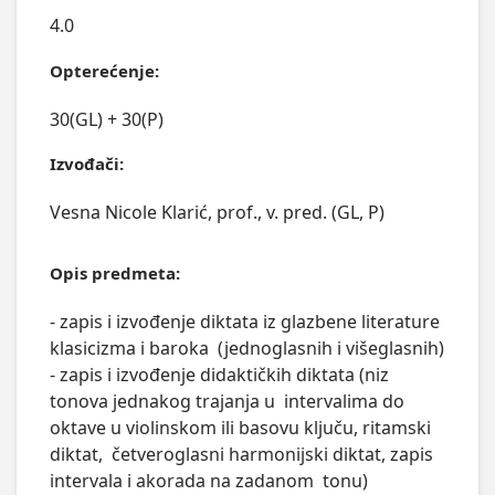
4.0
Opterećenje:
30(GL) + 30(P)
Izvođači:
Vesna Nicole Klarić, prof., v. pred. (GL, P)
Opis predmeta:
- zapis i izvođenje diktata iz glazbene literature 
klasicizma i baroka  (jednoglasnih i višeglasnih)  

- zapis i izvođenje didaktičkih diktata (niz 
tonova jednakog trajanja u  intervalima do 
oktave u violinskom ili basovu ključu, ritamski 
diktat,  četveroglasni harmonijski diktat, zapis 
intervala i akorada na zadanom  tonu) 
