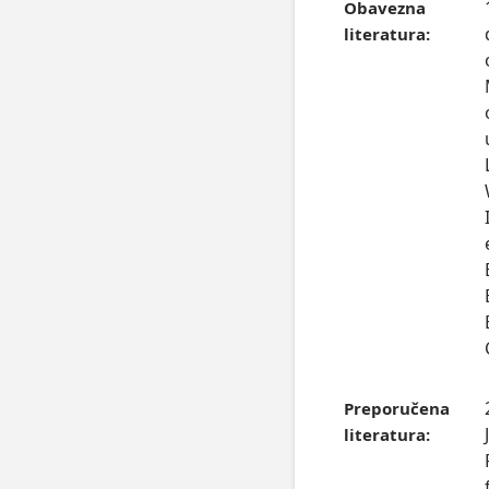
Obavezna
literatura:
2. Abramson, R. M. (1980). Dalcroze-based Improvisation. Music E
Preporučena
literatura: