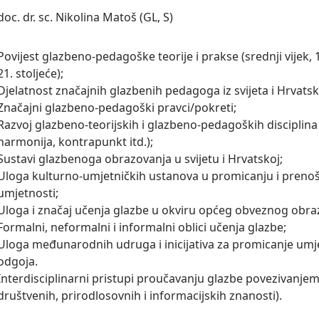
doc. dr. sc. Nikolina Matoš (GL, S)
Povijest glazbeno-pedagoške teorije i prakse (srednji vijek, 16.
21. stoljeće);

Djelatnost značajnih glazbenih pedagoga iz svijeta i Hrvatske
Značajni glazbeno-pedagoški pravci/pokreti;

Razvoj glazbeno-teorijskih i glazbeno-pedagoških disciplina 
harmonija, kontrapunkt itd.);

Sustavi glazbenoga obrazovanja u svijetu i Hrvatskoj;

Uloga kulturno-umjetničkih ustanova u promicanju i prenoš
umjetnosti;

Uloga i značaj učenja glazbe u okviru općeg obveznog obraz
Formalni, neformalni i informalni oblici učenja glazbe;

Uloga međunarodnih udruga i inicijativa za promicanje umj
odgoja.

Interdisciplinarni pristupi proučavanju glazbe povezivanjem
društvenih, prirodlosovnih i informacijskih znanosti).