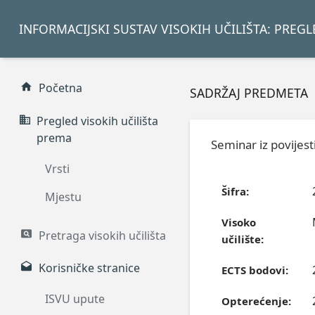
INFORMACIJSKI SUSTAV VISOKIH UČILIŠTA: PREG
Početna
SADRŽAJ PREDMETA
Pregled visokih učilišta
prema
Seminar iz povijes
Vrsti
Šifra:
Mjestu
Visoko
Pretraga visokih učilišta
učilište:
Korisničke stranice
ECTS bodovi:
ISVU upute
Opterećenje: