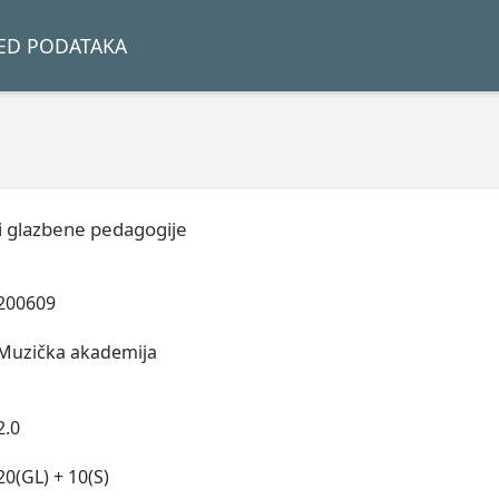
LED PODATAKA
ti glazbene pedagogije
200609
Muzička akademija
2.0
20(GL) + 10(S)