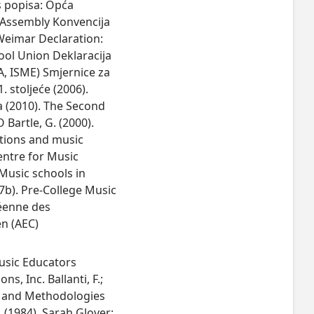
s popisa: Opća
l Assembly Konvencija
Weimar Declaration:
ool Union Deklaracija
, ISME) Smjernice za
 stoljeće (2006).
a (2010). The Second
Bartle, G. (2000).
tutions and music
entre for Music
Music schools in
7b). Pre-College Music
péenne des
n (AEC)
, D. (1981). John Hullah, John Curwen and Sarah Glover: A Classic Case of 'Whiggery' in the History of Musical Education?British Journal of Educational Studies, 29 (2), str. 164-167. New York (NY): Taylor & Francis, Ltd. Lissa, Z., Tanska, E., Tarska, E. (1965). On the Evolution of Musical Perception. The Journal of Aesthetics and Art Criticism, 24 (2), str. 273-286. Hoboken (NJ): Wiley-Blackwell / The American Society for Aesthetics Livingston, C. (2004): Transforming Music Education. Philosophy of Music Education Review, 12 (2), str. 211-214. Bloomington (IN): Indiana University Press Mak, P. (2006). Learning music in formal, non-formal and informal contexts. Lifelong Learning in Music (research paper), str. 1-7. Brussels (Belgium): Association Europeenne des Conservatoires, Academies de Musique et Musikhochschulen (AEC); European Forum for Music Education and Training (EFMET) Mark, M. L., Gary, C. L. (2007): A History of American Music Education. Lanham (MA): Rowman & Littlefield Publishing Group. Mark, M. L., ur. (2013): Music Education: Source Readings from Ancient Greece to Today. London: Routledge Matoš, N. (2011.). Koncept skrivenoga kurikuluma s osvrtom na glazbeno obrazovanje. Tonovi, 58, str. 92-112. Zagreb: HDGPP. Matoš, N. (2013): Kulturna transmisija kroz umjetničko područje kurikuluma. U: Posavec, K.; Sablić, M. (ur.) Pedagogija i kultura (svezak 3), Znanstvena monografija Drugoga kongresa pedagoga Hrvatske Interkulturalna pedagogija: prema novim razvojima znanosti o odgoju, str. 233-243. Zagreb: Hrvatsko pedagogijsko društvo Matoš, N. (2017). Kurikulumski pristup glazbenom obrazovanju u Hrvatskoj. Napredak: časopis za pedagogijsku teoriju i praksu, 158 (1/2), 143-164. Zagreb: Hrvatski pedagoško-književni zbor McCarthy, M. (2002). Music education philosophy: Changing times. Music Educators Journal, 89 (1), str. 19 - 26. Thousand Oaks (CA): Sage Publications, Inc. McLaren, P. (2011): Radical Negativity: