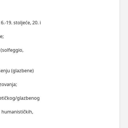
-19. stoljeće, 20. i 
;

(solfeggio, 
enju (glazbene) 
ovanja;

etičkog/glazbenog 
 humanističkih, 