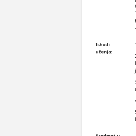
Ishodi
učenja:
Predmet u