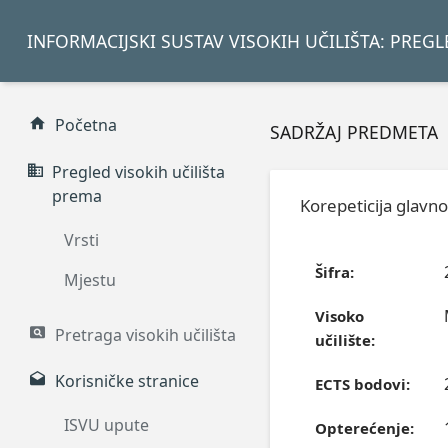
INFORMACIJSKI SUSTAV VISOKIH UČILIŠTA: PREG
Početna
SADRŽAJ PREDMETA
Pregled visokih učilišta
prema
Korepeticija glavn
Vrsti
Šifra:
Mjestu
Visoko
Pretraga visokih učilišta
učilište:
Korisničke stranice
ECTS bodovi:
ISVU upute
Opterećenje: