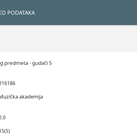
LED PODATAKA
og predmeta - gudači 5
216186
Muzička akademija
2.0
15(S)