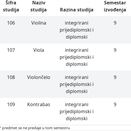
Šifra
Naziv
Semestar
studija
studija
Razina studija
izvođenja
106
Violina
integrirani
9
prijediplomski i
diplomski
107
Viola
integrirani
9
prijediplomski i
diplomski
108
Violončelo
integrirani
9
prijediplomski i
diplomski
109
Kontrabas
integrirani
9
prijediplomski i
diplomski
*
predmet se ne predaje u tom semestru