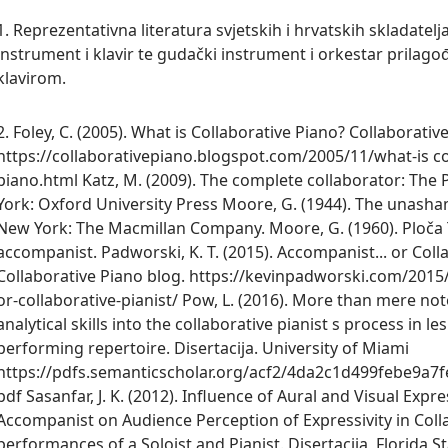
1. Reprezentativna literatura svjetskih i hrvatskih skladatel
instrument i klavir te gudački instrument i orkestar prilago
klavirom.
2. Foley, C. (2005). What is Collaborative Piano? Collaborativ
https://collaborativepiano.blogspot.com/2005/11/what-is co
piano.html Katz, M. (2009). The complete collaborator: The 
York: Oxford University Press Moore, G. (1944). The unash
New York: The Macmillan Company. Moore, G. (1960). Ploč
accompanist. Padworski, K. T. (2015). Accompanist... or Coll
Collaborative Piano blog. https://kevinpadworski.com/201
or-collaborative-pianist/ Pow, L. (2016). More than mere no
analytical skills into the collaborative pianist s process in l
performing repertoire. Disertacija. University of Miami
https://pdfs.semanticscholar.org/acf2/4da2c1d499febe9a7
pdf Sasanfar, J. K. (2012). Influence of Aural and Visual Expre
Accompanist on Audience Perception of Expressivity in Coll
performances of a Soloist and Pianist. Disertacija, Florida St