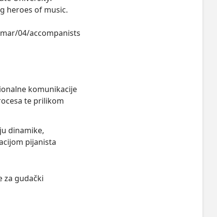
ng heroes of music.
/mar/04/accompanists
esionalne komunikacije
rocesa te prilikom
nju dinamike,
tacijom pijanista
be za gudački