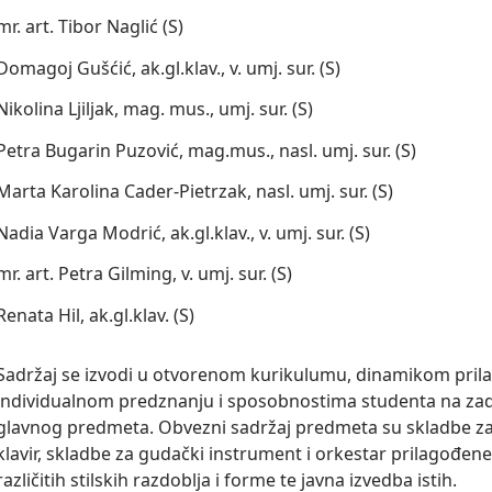
mr. art. Tibor Naglić (S)
Domagoj Gušćić, ak.gl.klav., v. umj. sur. (S)
Nikolina Ljiljak, mag. mus., umj. sur. (S)
Petra Bugarin Puzović, mag.mus., nasl. umj. sur. (S)
Marta Karolina Cader-Pietrzak, nasl. umj. sur. (S)
Nadia Varga Modrić, ak.gl.klav., v. umj. sur. (S)
mr. art. Petra Gilming, v. umj. sur. (S)
Renata Hil, ak.gl.klav. (S)
Sadržaj se izvodi u otvorenom kurikulumu, dinamikom pri
individualnom predznanju i sposobnostima studenta na zadano
glavnog predmeta. Obvezni sadržaj predmeta su skladbe za 
klavir, skladbe za gudački instrument i orkestar prilagođene 
različitih stilskih razdoblja i forme te javna izvedba istih.