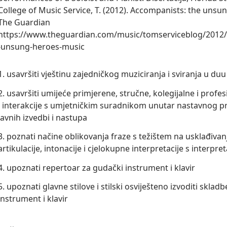
College of Music Service, T. (2012). Accompanists: the unsu
The Guardian
https://www.theguardian.com/music/tomserviceblog/2012
-unsung-heroes-music
1. usavršiti vještinu zajedničkog muziciranja i sviranja u duu
2. usavršiti umijeće primjerene, stručne, kolegijalne i prof
i interakcije s umjetničkim suradnikom unutar nastavnog p
javnih izvedbi i nastupa
3. poznati načine oblikovanja fraze s težištem na usklađiva
artikulacije, intonacije i cjelokupne interpretacije s interpre
4. upoznati repertoar za gudački instrument i klavir
5. upoznati glavne stilove i stilski osviješteno izvoditi sklad
instrument i klavir