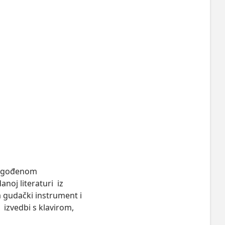
lagođenom 
j literaturi  iz 
gudački instrument i 
 izvedbi s klavirom, 