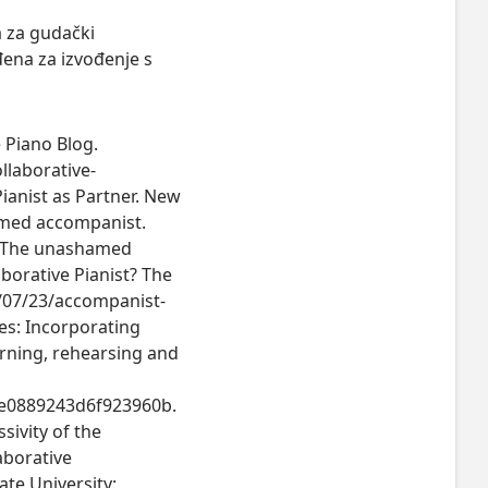
ja za gudački
đena za izvođenje s
e Piano Blog.
llaborative-
Pianist as Partner. New
amed accompanist.
a The unashamed
aborative Pianist? The
5/07/23/accompanist-
tes: Incorporating
esrning, rehearsing and
fe0889243d6f923960b.
ssivity of the
aborative
ate University: