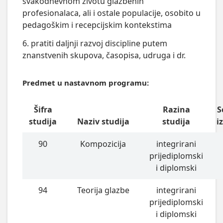
svakodnevnom životu glazbenih
profesionalaca, ali i ostale populacije, osobito u
pedagoškim i recepcijskim kontekstima
6. pratiti daljnji razvoj discipline putem
znanstvenih skupova, časopisa, udruga i dr.
Predmet u nastavnom programu:
Šifra
Razina
S
studija
Naziv studija
studija
i
90
Kompozicija
integrirani
prijediplomski
i diplomski
94
Teorija glazbe
integrirani
prijediplomski
i diplomski