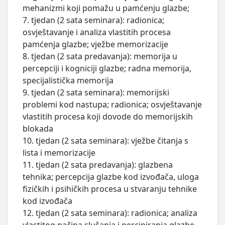
mehanizmi koji pomažu u pamćenju glazbe; 

7. tjedan (2 sata seminara): radionica; 
osvještavanje i analiza vlastitih procesa 
pamćenja glazbe; vježbe memorizacije

8. tjedan (2 sata predavanja): memorija u 
percepciji i kogniciji glazbe; radna memorija, 
specijalistička memorija

9. tjedan (2 sata seminara): memorijski 
problemi kod nastupa; radionica; osvještavanje 
vlastitih procesa koji dovode do memorijskih 
blokada

10. tjedan (2 sata seminara): vježbe čitanja s 
lista i memorizacije

11. tjedan (2 sata predavanja): glazbena 
tehnika; percepcija glazbe kod izvođača, uloga 
fizičkih i psihičkih procesa u stvaranju tehnike 
kod izvođača

12. tjedan (2 sata seminara): radionica; analiza 