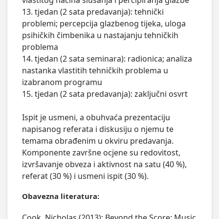
vlastitog načina slušanja i percipiranja glazbe

13. tjedan (2 sata predavanja): tehnički 
problemi; percepcija glazbenog tijeka, uloga 
psihičkih čimbenika u nastajanju tehničkih 
problema

14. tjedan (2 sata seminara): radionica; analiza 
nastanka vlastitih tehničkih problema u 
izabranom programu

15. tjedan (2 sata predavanja): zaključni osvrt

Ispit je usmeni, a obuhvaća prezentaciju 
napisanog referata i diskusiju o njemu te 
temama obrađenim u okviru predavanja. 
Komponente završne ocjene su redovitost, 
izvršavanje obveza i aktivnost na satu (40 %), 
referat (30 %) i usmeni ispit (30 %).
Obavezna literatura:
Cook, Nicholas (2013): Beyond the Score: Music