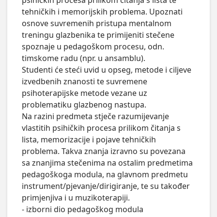
psihičkih procesa prilikom čitanja s lista te 
tehničkih i memorijskih problema. Upoznati 
osnove suvremenih pristupa mentalnom 
treningu glazbenika te primijeniti stečene 
spoznaje u pedagoškom procesu, odn. 
timskome radu (npr. u ansamblu). 

Studenti će steći uvid u opseg, metode i ciljeve 
izvedbenih znanosti te suvremene 
psihoterapijske metode vezane uz 
problematiku glazbenog nastupa.

Na razini predmeta stječe razumijevanje 
vlastitih psihičkih procesa prilikom čitanja s 
lista, memorizacije i pojave tehničkih 
problema. Takva znanja izravno su povezana 
sa znanjima stečenima na ostalim predmetima 
pedagoškoga modula, na glavnom predmetu 
instrument/pjevanje/dirigiranje, te su također 
primjenjiva i u muzikoterapiji.

- izborni dio pedagoškog modula
