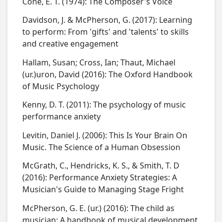
Cone, E. T. (1974): The Composer's Voice
Davidson, J. & McPherson, G. (2017): Learning
to perform: From 'gifts' and 'talents' to skills
and creative engagement
Hallam, Susan; Cross, Ian; Thaut, Michael
(ur.)uron, David (2016): The Oxford Handbook
of Music Psychology
Kenny, D. T. (2011): The psychology of music
performance anxiety
Levitin, Daniel J. (2006): This Is Your Brain On
Music. The Science of a Human Obsession
McGrath, C., Hendricks, K. S., & Smith, T. D
(2016): Performance Anxiety Strategies: A
Musician's Guide to Managing Stage Fright
McPherson, G. E. (ur.) (2016): The child as
musician: A handbook of musical development