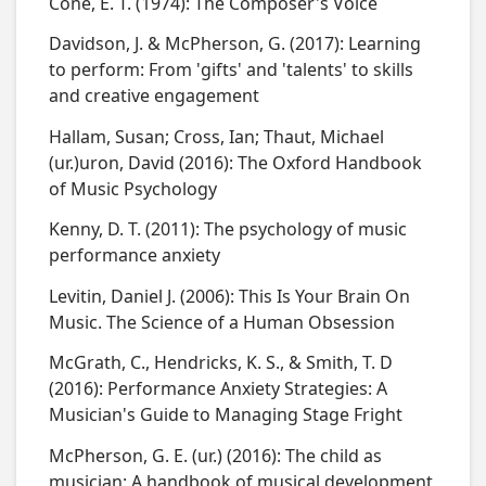
Cone, E. T. (1974): The Composer's Voice
Davidson, J. & McPherson, G. (2017): Learning
to perform: From 'gifts' and 'talents' to skills
and creative engagement
Hallam, Susan; Cross, Ian; Thaut, Michael
(ur.)uron, David (2016): The Oxford Handbook
of Music Psychology
Kenny, D. T. (2011): The psychology of music
performance anxiety
Levitin, Daniel J. (2006): This Is Your Brain On
Music. The Science of a Human Obsession
McGrath, C., Hendricks, K. S., & Smith, T. D
(2016): Performance Anxiety Strategies: A
Musician's Guide to Managing Stage Fright
McPherson, G. E. (ur.) (2016): The child as
musician: A handbook of musical development