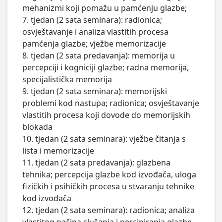
mehanizmi koji pomažu u pamćenju glazbe; 

7. tjedan (2 sata seminara): radionica; 
osvještavanje i analiza vlastitih procesa 
pamćenja glazbe; vježbe memorizacije

8. tjedan (2 sata predavanja): memorija u 
percepciji i kogniciji glazbe; radna memorija, 
specijalistička memorija

9. tjedan (2 sata seminara): memorijski 
problemi kod nastupa; radionica; osvještavanje 
vlastitih procesa koji dovode do memorijskih 
blokada

10. tjedan (2 sata seminara): vježbe čitanja s 
lista i memorizacije

11. tjedan (2 sata predavanja): glazbena 
tehnika; percepcija glazbe kod izvođača, uloga 
fizičkih i psihičkih procesa u stvaranju tehnike 
kod izvođača

12. tjedan (2 sata seminara): radionica; analiza 