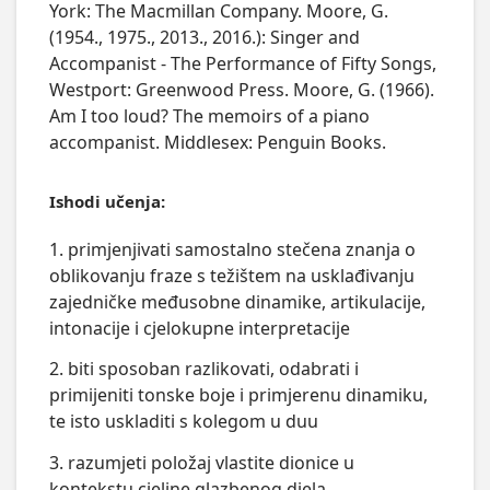
York: The Macmillan Company. Moore, G.
(1954., 1975., 2013., 2016.): Singer and
Accompanist - The Performance of Fifty Songs,
Westport: Greenwood Press. Moore, G. (1966).
Am I too loud? The memoirs of a piano
accompanist. Middlesex: Penguin Books.
Ishodi učenja:
1. primjenjivati samostalno stečena znanja o
oblikovanju fraze s težištem na usklađivanju
zajedničke međusobne dinamike, artikulacije,
intonacije i cjelokupne interpretacije
2. biti sposoban razlikovati, odabrati i
primijeniti tonske boje i primjerenu dinamiku,
te isto uskladiti s kolegom u duu
3. razumjeti položaj vlastite dionice u
kontekstu cjeline glazbenog djela