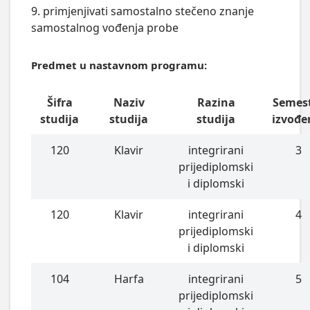
9. primjenjivati samostalno stečeno znanje
samostalnog vođenja probe
Predmet u nastavnom programu:
Šifra
Naziv
Razina
Semes
studija
studija
studija
izvođe
120
Klavir
integrirani
3
prijediplomski
i diplomski
120
Klavir
integrirani
4
prijediplomski
i diplomski
104
Harfa
integrirani
5
prijediplomski