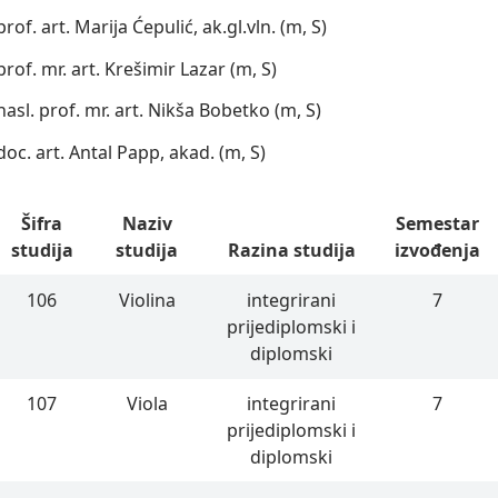
prof. art. Marija Ćepulić, ak.gl.vln. (m, S)
prof. mr. art. Krešimir Lazar (m, S)
nasl. prof. mr. art. Nikša Bobetko (m, S)
doc. art. Antal Papp, akad. (m, S)
Šifra
Naziv
Semestar
studija
studija
Razina studija
izvođenja
106
Violina
integrirani
7
prijediplomski i
diplomski
107
Viola
integrirani
7
prijediplomski i
diplomski