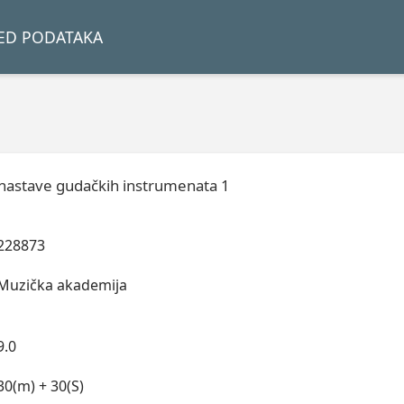
LED PODATAKA
nastave gudačkih instrumenata 1
228873
Muzička akademija
9.0
30(m) + 30(S)