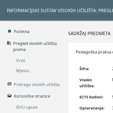
INFORMACIJSKI SUSTAV VISOKIH UČILIŠTA: PREG
Početna
SADRŽAJ PREDMETA
Pregled visokih učilišta
prema
Pedagoška praksa 
Vrsti
Šifra:
Mjestu
Visoko
Pretraga visokih učilišta
učilište:
Korisničke stranice
ECTS bodovi:
ISVU upute
Opterećenje: