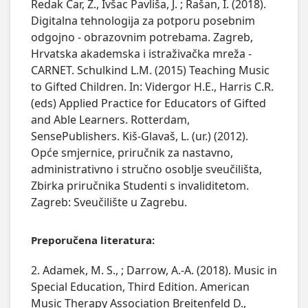
Redak Car, Ž., Ivšac Pavliša, J. ; Rašan, I. (2018).
Digitalna tehnologija za potporu posebnim
odgojno - obrazovnim potrebama. Zagreb,
Hrvatska akademska i istraživačka mreža -
CARNET. Schulkind L.M. (2015) Teaching Music
to Gifted Children. In: Vidergor H.E., Harris C.R.
(eds) Applied Practice for Educators of Gifted
and Able Learners. Rotterdam,
SensePublishers. Kiš-Glavaš, L. (ur.) (2012).
Opće smjernice, priručnik za nastavno,
administrativno i stručno osoblje sveučilišta,
Zbirka priručnika Studenti s invaliditetom.
Zagreb: Sveučilište u Zagrebu.
Preporučena literatura:
2. Adamek, M. S., ; Darrow, A.-A. (2018). Music in
Special Education, Third Edition. American
Music Therapy Association Breitenfeld D.,