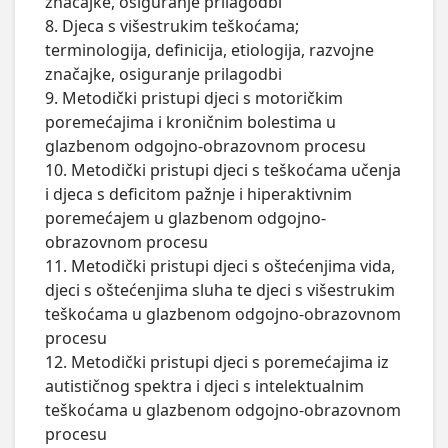
značajke, osiguranje prilagodbi

8. Djeca s višestrukim teškoćama; 
terminologija, definicija, etiologija, razvojne 
značajke, osiguranje prilagodbi

9. Metodički pristupi djeci s motoričkim 
poremećajima i kroničnim bolestima u 
glazbenom odgojno-obrazovnom procesu

10. Metodički pristupi djeci s teškoćama učenja 
i djeca s deficitom pažnje i hiperaktivnim 
poremećajem u glazbenom odgojno-
obrazovnom procesu

11. Metodički pristupi djeci s oštećenjima vida, 
djeci s oštećenjima sluha te djeci s višestrukim 
teškoćama u glazbenom odgojno-obrazovnom 
procesu

12. Metodički pristupi djeci s poremećajima iz 
autističnog spektra i djeci s intelektualnim 
teškoćama u glazbenom odgojno-obrazovnom 
procesu 
