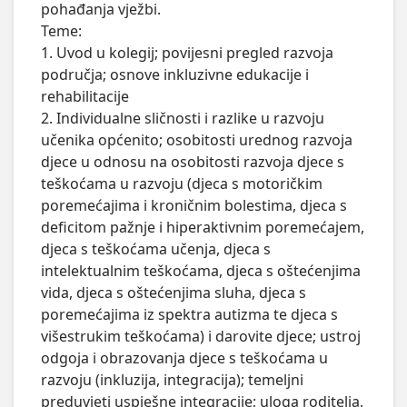
pohađanja vježbi.

Teme:

1. Uvod u kolegij; povijesni pregled razvoja 
područja; osnove inkluzivne edukacije i 
rehabilitacije 

2. Individualne sličnosti i razlike u razvoju 
učenika općenito; osobitosti urednog razvoja 
djece u odnosu na osobitosti razvoja djece s 
teškoćama u razvoju (djeca s motoričkim 
poremećajima i kroničnim bolestima, djeca s 
deficitom pažnje i hiperaktivnim poremećajem, 
djeca s teškoćama učenja, djeca s 
intelektualnim teškoćama, djeca s oštećenjima 
vida, djeca s oštećenjima sluha, djeca s 
poremećajima iz spektra autizma te djeca s 
višestrukim teškoćama) i darovite djece; ustroj 
odgoja i obrazovanja djece s teškoćama u 
razvoju (inkluzija, integracija); temeljni 
preduvjeti uspješne integracije; uloga roditelja, 