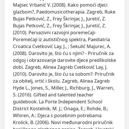
Majsec Vrbanić V. (2008). Kako pomoći djeci
glazbom?, Paedomusicotherapia. Zagreb, Ruke
Bujas Petković, Z., Frey Škrinjar, J., Juretić, Z.
Bujas Petković, Z., Frey Škrinjar, J., Juretić, Z.
(2010). Pervazivni razvojni poremećaji-
Poremećaji iz autističnog spektra, Paediatria
Croatica Cvetković Lay, J., ; Sekulić Majurec, A.
(2008). Darovito je, što ću s njim? - Priručnik za
odgoj i obrazovanje darovite djece predškolske
dobi. Zagreb, Alinea Zagreb Cvetković Lay, J.
(2010). Darovito je, što ću sa sobom?: Priručnik
za obitelj, vrtić i školu. Zagreb, Alinea Zagreb
Hyde L., Jones, S., Miller, J., Richburg, J., Warren,
S. (2016). Gifted and talented teacher
guidebook. La Porte Independent School
District Kostelnik, M. J.; Onaga, E.; Rohde, B.;
Whiren, A.: Djeca s posebnim potrebama
Krolick, B. (2006). Novi međunarodni priručnik