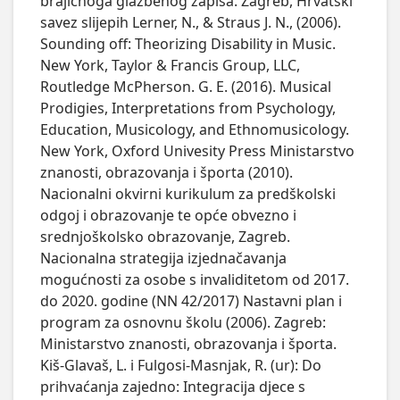
brajičnoga glazbenog zapisa. Zagreb, Hrvatski
savez slijepih Lerner, N., & Straus J. N., (2006).
Sounding off: Theorizing Disability in Music.
New York, Taylor & Francis Group, LLC,
Routledge McPherson. G. E. (2016). Musical
Prodigies, Interpretations from Psychology,
Education, Musicology, and Ethnomusicology.
New York, Oxford Univesity Press Ministarstvo
znanosti, obrazovanja i športa (2010).
Nacionalni okvirni kurikulum za predškolski
odgoj i obrazovanje te opće obvezno i
srednjoškolsko obrazovanje, Zagreb.
Nacionalna strategija izjednačavanja
mogućnosti za osobe s invaliditetom od 2017.
do 2020. godine (NN 42/2017) Nastavni plan i
program za osnovnu školu (2006). Zagreb:
Ministarstvo znanosti, obrazovanja i športa.
Kiš-Glavaš, L. i Fulgosi-Masnjak, R. (ur): Do
prihvaćanja zajedno: Integracija djece s