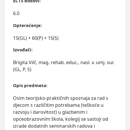
ECTS bodovi:
6.0
Opterećenje:
15(GL) + 60(P) + 15(S)
Izvođači:
Brigita Vilč, mag. rehab. educ., nasl. v. umj. sur.
(GL, P, S)
Opis predmeta:
Osim teorijsko-praktičnih spoznaja za rad s 
djecom s različitim potrebama (teškoće u 
razvoju i darovitost) u glazbenim i 
općeobrazovnim škola, kolegij se sastoji od 
izrade dodatnih seminarskih radova i 