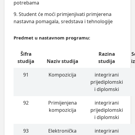
potrebama
9. Student će moći primjenjivati primjerena
nastavna pomagala, sredstava i tehnologije
Predmet u nastavnom programu:
Šifra
Razina
S
studija
Naziv studija
studija
i
91
Kompozicija
integrirani
prijediplomski
i diplomski
92
Primijenjena
integrirani
kompozicija
prijediplomski
i diplomski
93
Elektronička
integrirani