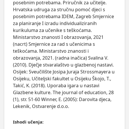
posebnim potrebama. Priručnik za učitelje.
Hrvatska udruga za stručnu pomoć djeci s
posebnim potrebama IDEM, Zagreb Smjernice
za planiranje I izradu individualiziranih
kurikuluma za učenike s teškoćama.
Ministarstvo znanosti I obrazovanja, 2021
(nacrt) Smjernice za rad s učenicima s
teškoćama. Ministarstvo znanosti i
obrazovanja, 2021. (radna inačica) Svalina V.
(2010). Dječje stvaralaštvo u glazbenoj nastavi.
Osijek: Sveučilište Josipa Juraja Strossmayera u
Osijeku, Učiteljski fakultet u Osijeku Škojo, T.,
Takić, K. (2018). Uporaba igara u nastavi
Glazbene kulture. The journal of education, 28
(1), str. 51-60 Winner, E. (2005): Darovita djeca,
Lekenik, Ostvarenje d.o.o.
Ishodi učenja: