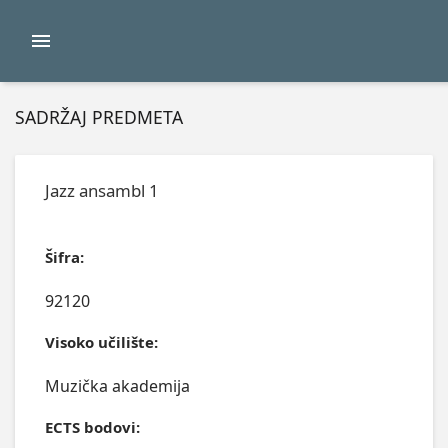
SADRŽAJ PREDMETA
Jazz ansambl 1
Šifra:
92120
Visoko učilište:
Muzička akademija
ECTS bodovi: