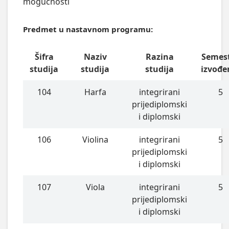
mogućnosti
Predmet u nastavnom programu:
Šifra
Naziv
Razina
Semes
studija
studija
studija
izvođe
104
Harfa
integrirani
5
prijediplomski
i diplomski
106
Violina
integrirani
5
prijediplomski
i diplomski
107
Viola
integrirani
5
prijediplomski
i diplomski