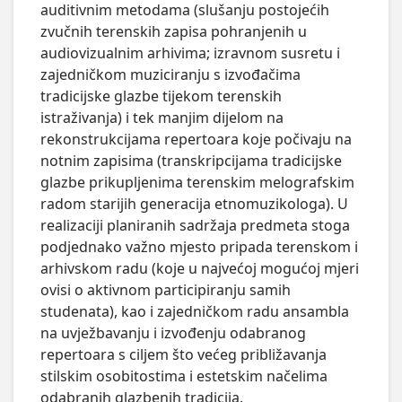
auditivnim metodama (slušanju postojećih 
zvučnih terenskih zapisa pohranjenih u 
audiovizualnim arhivima; izravnom susretu i 
zajedničkom muziciranju s izvođačima 
tradicijske glazbe tijekom terenskih 
istraživanja) i tek manjim dijelom na 
rekonstrukcijama repertoara koje počivaju na 
notnim zapisima (transkripcijama tradicijske 
glazbe prikupljenima terenskim melografskim 
radom starijih generacija etnomuzikologa). U 
realizaciji planiranih sadržaja predmeta stoga 
podjednako važno mjesto pripada terenskom i 
arhivskom radu (koje u najvećoj mogućoj mjeri 
ovisi o aktivnom participiranju samih 
studenata), kao i zajedničkom radu ansambla 
na uvježbavanju i izvođenju odabranog 
repertoara s ciljem što većeg približavanja 
stilskim osobitostima i estetskim načelima 
odabranih glazbenih tradicija.