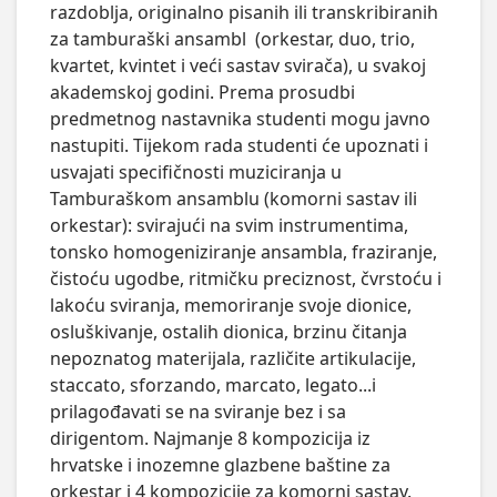
razdoblja, originalno pisanih ili transkribiranih 
za tamburaški ansambl  (orkestar, duo, trio, 
kvartet, kvintet i veći sastav svirača), u svakoj 
akademskoj godini. Prema prosudbi 
predmetnog nastavnika studenti mogu javno 
nastupiti. Tijekom rada studenti će upoznati i 
usvajati specifičnosti muziciranja u 
Tamburaškom ansamblu (komorni sastav ili 
orkestar): svirajući na svim instrumentima, 
tonsko homogeniziranje ansambla, fraziranje, 
čistoću ugodbe, ritmičku preciznost, čvrstoću i 
lakoću sviranja, memoriranje svoje dionice, 
osluškivanje, ostalih dionica, brzinu čitanja 
nepoznatog materijala, različite artikulacije, 
staccato, sforzando, marcato, legato...i 
prilagođavati se na sviranje bez i sa 
dirigentom. Najmanje 8 kompozicija iz 
hrvatske i inozemne glazbene baštine za 
orkestar i 4 kompozicije za komorni sastav.