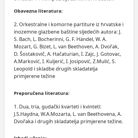
Obavezna literatura:
2. Orkestralne i komorne partiture iz hrvatske i
inozemne glazbene baštine sljedećih autora: J.
S. Bach, L. Bocherinni, G. F. Händel, W. A.
Mozart, G. Bizet, L. van Beethoven, A. Dvořak,
D. Šostakovič, A. Hačaturian, I. Zajc, J. Gotovac,
A.Marković, I. Kuljerić, I. Josipović, Z.Mulić, S.
Leopold i skladbe drugih skladatelja
primjerene težine
Preporučena literatura:
1. Dua, tria, gudački kvarteti i kvinteti:
J.S.Haydna, W.A.Mozarta, L. van Beethovena, A.
Dvořaka i drugih skladatelja primjerene težine.
Ishodi učenja: