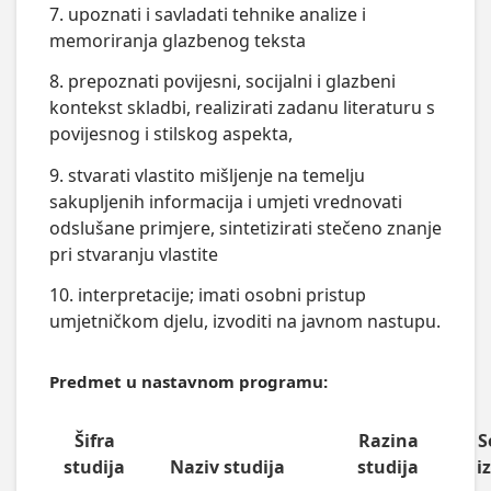
7. upoznati i savladati tehnike analize i
memoriranja glazbenog teksta
8. prepoznati povijesni, socijalni i glazbeni
kontekst skladbi, realizirati zadanu literaturu s
povijesnog i stilskog aspekta,
9. stvarati vlastito mišljenje na temelju
sakupljenih informacija i umjeti vrednovati
odslušane primjere, sintetizirati stečeno znanje
pri stvaranju vlastite
10. interpretacije; imati osobni pristup
umjetničkom djelu, izvoditi na javnom nastupu.
Predmet u nastavnom programu:
Šifra
Razina
S
studija
Naziv studija
studija
i