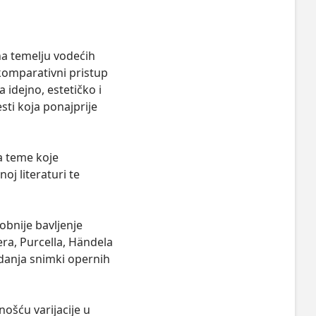
na temelju vodećih 
komparativni pristup 
 idejno, estetičko i 
sti koja ponajprije 
 teme koje 
j literaturi te 
bnije bavljenje 
era, Purcella, Händela 
danja snimki opernih 
ošću varijacije u 