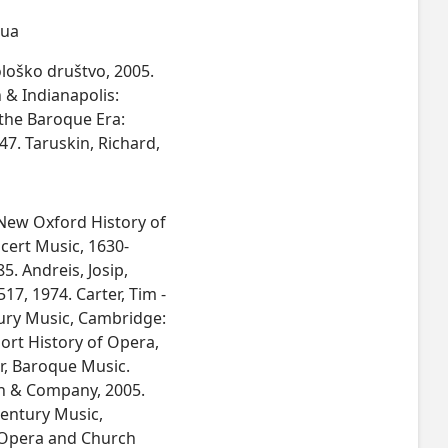
aua
ološko društvo, 2005.
 & Indianapolis:
 the Baroque Era:
7. Taruskin, Richard,
 New Oxford History of
ncert Music, 1630-
5. Andreis, Josip,
517, 1974. Carter, Tim -
tury Music, Cambridge:
hort History of Opera,
er, Baroque Music.
on & Company, 2005.
Century Music,
, Opera and Church