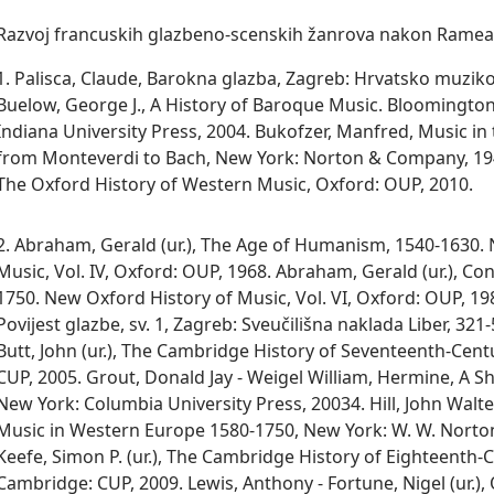
Razvoj francuskih glazbeno-scenskih žanrova nakon Rame
1. Palisca, Claude, Barokna glazba, Zagreb: Hrvatsko muzik
Buelow, George J., A History of Baroque Music. Bloomington
Indiana University Press, 2004. Bukofzer, Manfred, Music in
from Monteverdi to Bach, New York: Norton & Company, 194
The Oxford History of Western Music, Oxford: OUP, 2010.
2. Abraham, Gerald (ur.), The Age of Humanism, 1540-1630.
Music, Vol. IV, Oxford: OUP, 1968. Abraham, Gerald (ur.), Co
1750. New Oxford History of Music, Vol. VI, Oxford: OUP, 198
Povijest glazbe, sv. 1, Zagreb: Sveučilišna naklada Liber, 321-
Butt, John (ur.), The Cambridge History of Seventeenth-Cen
CUP, 2005. Grout, Donald Jay - Weigel William, Hermine, A S
New York: Columbia University Press, 20034. Hill, John Walt
Music in Western Europe 1580-1750, New York: W. W. Nort
Keefe, Simon P. (ur.), The Cambridge History of Eighteenth-
Cambridge: CUP, 2009. Lewis, Anthony - Fortune, Nigel (ur.)