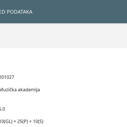
LED PODATAKA
201027
Muzička akademija
5.0
10(GL) + 25(P) + 10(S)