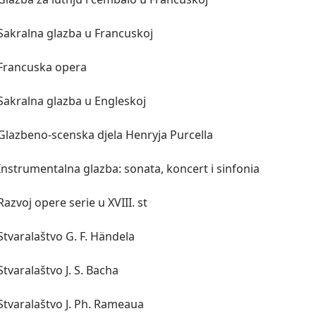
Sakralna glazba u Francuskoj

Francuska opera

Sakralna glazba u Engleskoj

Glazbeno-scenska djela Henryja Purcella

Instrumentalna glazba: sonata, koncert i sinfonia

Razvoj opere serie u XVIII. st

Stvaralaštvo G. F. Händela

Stvaralaštvo J. S. Bacha

Stvaralaštvo J. Ph. Rameaua
