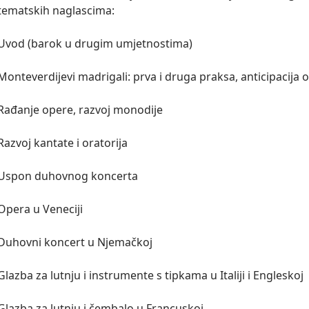
tematskih naglascima:

Uvod (barok u drugim umjetnostima)

Monteverdijevi madrigali: prva i druga praksa, anticipacija 
Rađanje opere, razvoj monodije

Razvoj kantate i oratorija

Uspon duhovnog koncerta

Opera u Veneciji

Duhovni koncert u Njemačkoj

Glazba za lutnju i instrumente s tipkama u Italiji i Engleskoj

Glazba za lutnju i čembalo u Francuskoj
