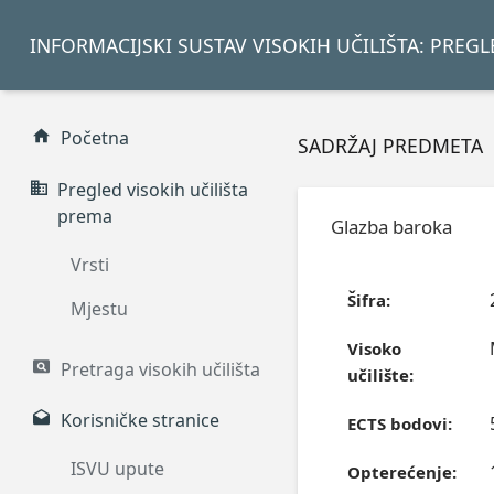
INFORMACIJSKI SUSTAV VISOKIH UČILIŠTA: PREG
Početna
SADRŽAJ PREDMETA
Pregled visokih učilišta
prema
Glazba baroka
Vrsti
Šifra:
Mjestu
Visoko
Pretraga visokih učilišta
učilište:
Korisničke stranice
ECTS bodovi:
ISVU upute
Opterećenje: