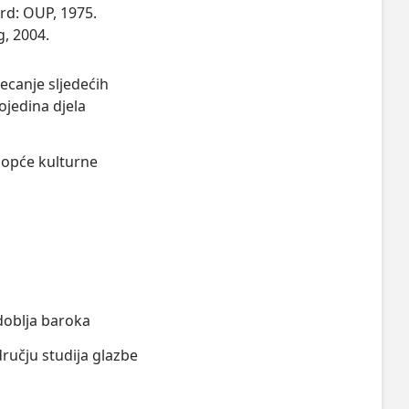
rd: OUP, 1975.
g, 2004.
ecanje sljedećih
ojedina djela
a opće kulturne
zdoblja baroka
ručju studija glazbe