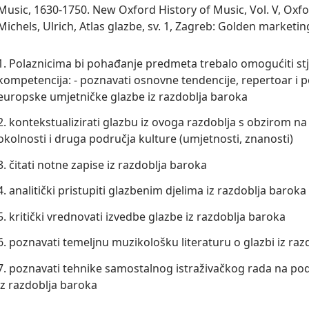
Music, 1630-1750. New Oxford History of Music, Vol. V, Oxfo
Michels, Ulrich, Atlas glazbe, sv. 1, Zagreb: Golden marketin
1. Polaznicima bi pohađanje predmeta trebalo omogućiti stj
kompetencija: - poznavati osnovne tendencije, repertoar i p
europske umjetničke glazbe iz razdoblja baroka
2. kontekstualizirati glazbu iz ovoga razdoblja s obzirom n
okolnosti i druga područja kulture (umjetnosti, znanosti)
3. čitati notne zapise iz razdoblja baroka
4. analitički pristupiti glazbenim djelima iz razdoblja baroka
5. kritički vrednovati izvedbe glazbe iz razdoblja baroka
6. poznavati temeljnu muzikološku literaturu o glazbi iz ra
7. poznavati tehnike samostalnog istraživačkog rada na pod
iz razdoblja baroka