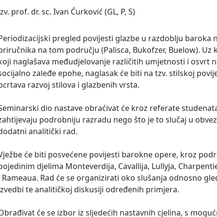
izv. prof. dr. sc. Ivan Ćurković (GL, P, S)
Periodizacijski pregled povijesti glazbe u razdoblju baroka 
priručnika na tom području (Palisca, Bukofzer, Buelow). Uz 
koji naglašava međudjelovanje različitih umjetnosti i osvrt na
socijalno zaleđe epohe, naglasak će biti na tzv. stilskoj povije
ocrtava razvoj stilova i glazbenih vrsta.

Seminarski dio nastave obraćivat će kroz referate studenata
zahtijevaju podrobniju razradu nego što je to slučaj u obvezno
dodatni analitički rad.

Vježbe će biti posvećene povijesti barokne opere, kroz podro
pojedinim djelima Monteverdija, Cavallija, Lullyja, Charpenti
i Rameaua. Rad će se organizirati oko slušanja odnosno gle
izvedbi te analitičkoj diskusiji određenih primjera.

Obrađivat će se izbor iz sljedećih nastavnih cjelina, s mogućn