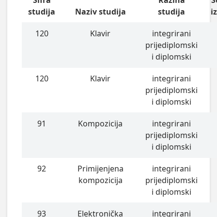
Šifra
Razina
S
studija
Naziv studija
studija
i
120
Klavir
integrirani
prijediplomski
i diplomski
120
Klavir
integrirani
prijediplomski
i diplomski
91
Kompozicija
integrirani
prijediplomski
i diplomski
92
Primijenjena
integrirani
kompozicija
prijediplomski
i diplomski
93
Elektronička
integrirani