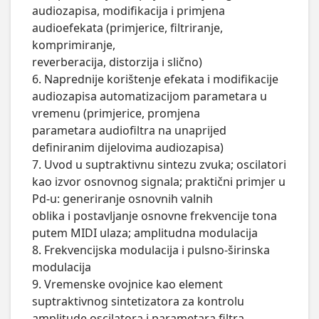
audiozapisa, modifikacija i primjena 
audioefekata (primjerice, filtriranje, 
komprimiranje,

reverberacija, distorzija i slično)

6. Naprednije korištenje efekata i modifikacije 
audiozapisa automatizacijom parametara u 
vremenu (primjerice, promjena

parametara audiofiltra na unaprijed 
definiranim dijelovima audiozapisa)

7. Uvod u suptraktivnu sintezu zvuka; oscilatori 
kao izvor osnovnog signala; praktični primjer u 
Pd-u: generiranje osnovnih valnih

oblika i postavljanje osnovne frekvencije tona 
putem MIDI ulaza; amplitudna modulacija

8. Frekvencijska modulacija i pulsno-širinska 
modulacija

9. Vremenske ovojnice kao element 
suptraktivnog sintetizatora za kontrolu 
amplitude oscilatora i parametara filtra
