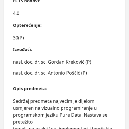
ECTS bodovi:
4.0
Opterećenje:
30(P)
Izvođači:
nasl. doc. dr. sc. Gordan Kreković (P)
nasl. doc. dr. sc. Antonio Pošćić (P)
Opis predmeta:
Sadržaj predmeta najvećim je dijelom 
usmjeren na vizualno programiranje u 
programskom jeziku Pure Data. Nastava se 
pretežito

temelji na praktičnoj implementaciji teorijskih 