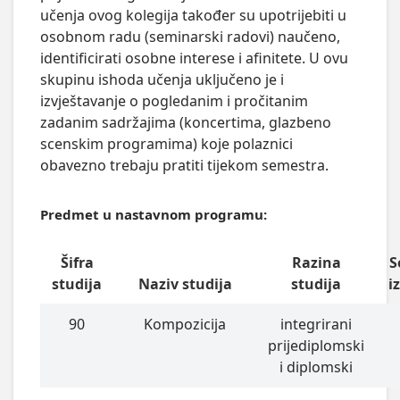
učenja ovog kolegija također su upotrijebiti u
osobnom radu (seminarski radovi) naučeno,
identificirati osobne interese i afinitete. U ovu
skupinu ishoda učenja uključeno je i
izvještavanje o pogledanim i pročitanim
zadanim sadržajima (koncertima, glazbeno
scenskim programima) koje polaznici
obavezno trebaju pratiti tijekom semestra.
Predmet u nastavnom programu:
Šifra
Razina
S
studija
Naziv studija
studija
i
90
Kompozicija
integrirani
prijediplomski
i diplomski