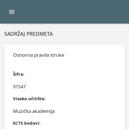
SADRŽAJ PREDMETA
Osnovna pravila struke
Šifra:
91547
Visoko učilište:
Muzička akademija
ECTS bodovi: