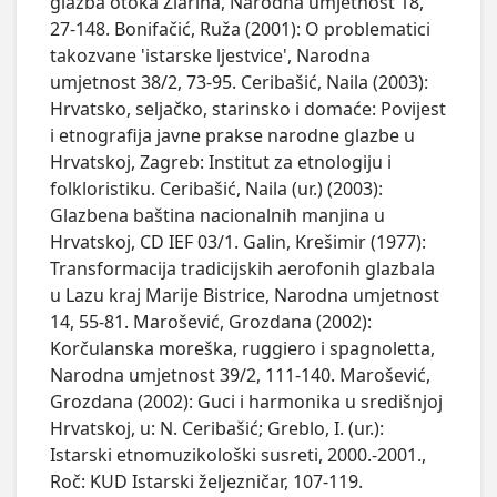
glazba otoka Zlarina, Narodna umjetnost 18,
27-148. Bonifačić, Ruža (2001): O problematici
takozvane 'istarske ljestvice', Narodna
umjetnost 38/2, 73-95. Ceribašić, Naila (2003):
Hrvatsko, seljačko, starinsko i domaće: Povijest
i etnografija javne prakse narodne glazbe u
Hrvatskoj, Zagreb: Institut za etnologiju i
folkloristiku. Ceribašić, Naila (ur.) (2003):
Glazbena baština nacionalnih manjina u
Hrvatskoj, CD IEF 03/1. Galin, Krešimir (1977):
Transformacija tradicijskih aerofonih glazbala
u Lazu kraj Marije Bistrice, Narodna umjetnost
14, 55-81. Marošević, Grozdana (2002):
Korčulanska moreška, ruggiero i spagnoletta,
Narodna umjetnost 39/2, 111-140. Marošević,
Grozdana (2002): Guci i harmonika u središnjoj
Hrvatskoj, u: N. Ceribašić; Greblo, I. (ur.):
Istarski etnomuzikološki susreti, 2000.-2001.,
Roč: KUD Istarski željezničar, 107-119.