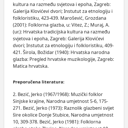
kultura na razmeđu svjetova i epoha, Zagreb:
Galerija Klovićevi dvori; Instutut za etnologiju i
folkloristiku, 423-439. Marošević, Grozdana
(2001): Folklorna glazba, u: Vitez, Z.; Muraj, A.
(ur.): Hrvatska tradicijska kultura na razmeđu
svjetova i epoha, Zagreb: Galerija Klovićevi
dvori; Instutut za etnologiju i folkloristiku, 409-
421. Širola, Božidar (1940): Hrvatska narodna
glazba: Pregled hrvatske muzikologije, Zagreb:
Matica hrvatska.
Preporučena literatura:
2. Bezić, Jerko (1967/1968): Muzički folklor
Sinjske krajine, Narodna umjetnost 5-6, 175-
271. Bezić, Jerko (1973): Raznolik glazbeni svijet
šire okolice Donje Stubice, Narodna umjetnost
10, 309-378. Bezić, Jerko (1981): Folklorna