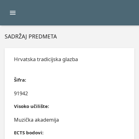
SADRŽAJ PREDMETA
Hrvatska tradicijska glazba
Šifra:
91942
Visoko učilište:
Muzička akademija
ECTS bodovi: