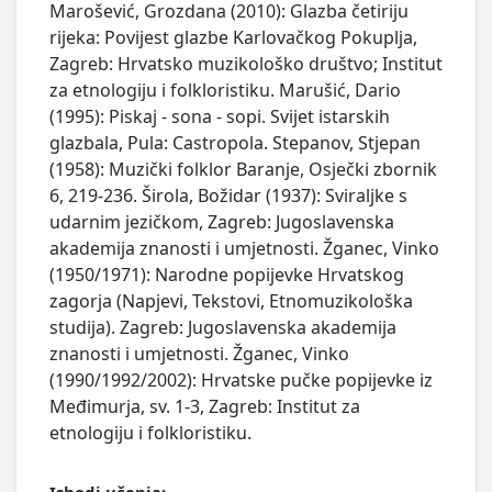
Marošević, Grozdana (2010): Glazba četiriju
rijeka: Povijest glazbe Karlovačkog Pokuplja,
Zagreb: Hrvatsko muzikološko društvo; Institut
za etnologiju i folkloristiku. Marušić, Dario
(1995): Piskaj - sona - sopi. Svijet istarskih
glazbala, Pula: Castropola. Stepanov, Stjepan
(1958): Muzički folklor Baranje, Osječki zbornik
6, 219-236. Širola, Božidar (1937): Sviraljke s
udarnim jezičkom, Zagreb: Jugoslavenska
akademija znanosti i umjetnosti. Žganec, Vinko
(1950/1971): Narodne popijevke Hrvatskog
zagorja (Napjevi, Tekstovi, Etnomuzikološka
studija). Zagreb: Jugoslavenska akademija
znanosti i umjetnosti. Žganec, Vinko
(1990/1992/2002): Hrvatske pučke popijevke iz
Međimurja, sv. 1-3, Zagreb: Institut za
etnologiju i folkloristiku.
Ishodi učenja: