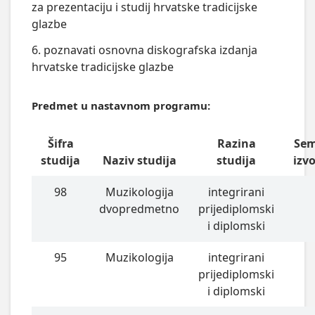
za prezentaciju i studij hrvatske tradicijske
glazbe
6. poznavati osnovna diskografska izdanja
hrvatske tradicijske glazbe
Predmet u nastavnom programu:
Šifra
Razina
Sem
studija
Naziv studija
studija
izv
98
Muzikologija
integrirani
dvopredmetno
prijediplomski
i diplomski
95
Muzikologija
integrirani
prijediplomski
i diplomski