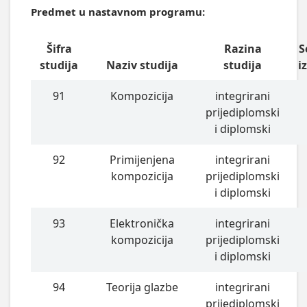
Predmet u nastavnom programu:
Šifra
Razina
S
studija
Naziv studija
studija
i
91
Kompozicija
integrirani
prijediplomski
i diplomski
92
Primijenjena
integrirani
kompozicija
prijediplomski
i diplomski
93
Elektronička
integrirani
kompozicija
prijediplomski
i diplomski
94
Teorija glazbe
integrirani
prijediplomski