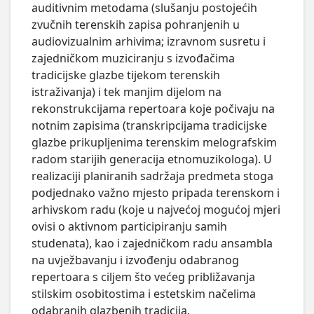
auditivnim metodama (slušanju postojećih 
zvučnih terenskih zapisa pohranjenih u 
audiovizualnim arhivima; izravnom susretu i 
zajedničkom muziciranju s izvođačima 
tradicijske glazbe tijekom terenskih 
istraživanja) i tek manjim dijelom na 
rekonstrukcijama repertoara koje počivaju na 
notnim zapisima (transkripcijama tradicijske 
glazbe prikupljenima terenskim melografskim 
radom starijih generacija etnomuzikologa). U 
realizaciji planiranih sadržaja predmeta stoga 
podjednako važno mjesto pripada terenskom i 
arhivskom radu (koje u najvećoj mogućoj mjeri 
ovisi o aktivnom participiranju samih 
studenata), kao i zajedničkom radu ansambla 
na uvježbavanju i izvođenju odabranog 
repertoara s ciljem što većeg približavanja 
stilskim osobitostima i estetskim načelima 
odabranih glazbenih tradicija.