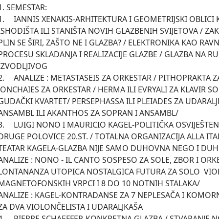
1. SEMESTAR:

-ARHITEKTURA I GEOMETRIJSKI OBLICI KAO MOGUĆA 
ISHODIŠTA ILI STANIŠTA NOVIH GLAZBENIH SVIJETOVA / ZAK
PLIN SE ŠIRI, ZAŠTO NE I GLAZBA? / ELEKTRONIKA KAO RA
PROCESU SKLADANJA I REALIZACIJE GLAZBE / GLAZBA NA R
IZVODLJIVOG

STASEIS ZA ORKESTAR / PITHOPRAKTA ZA ORKESTAR/ 
JONCHAIES ZA ORKESTAR / HERMA ILI EVRYALI ZA KLAVIR SO
GUDAČKI KVARTET/ PERSEPHASSA ILI PLEIADES ZA UDARALJK
ANSAMBL ILI AKANTHOS ZA SOPRAN I ANSAMBL/ 

RICIO KAGEL-POLITIČKA OSVIJEŠTENOST U NOVOJ GLAZBI 
DRUGE POLOVICE 20.ST. / TOTALNA ORGANIZACIJA ALLA ITA
TEATAR KAGELA-GLAZBA NIJE SAMO DUHOVNA NEGO I DUHOV
ANALIZE : NONO - IL CANTO SOSPESO ZA SOLE, ZBOR I ORKES
LONTANANZA UTOPICA NOSTALGICA FUTURA ZA SOLO  VIOLI
MAGNETOFONSKIH VRPCI I 8 DO 10 NOTNIH STALAKA/

ANALIZE : KAGEL-KONTRADANSE ZA 7 NEPLESAČA I KOMORN
ZA DVA VIOLONČELISTA I UDARALJKAŠA

R-KONKRETNA GLAZBA / STVARANJE NOVOG ABECEDARIJA 