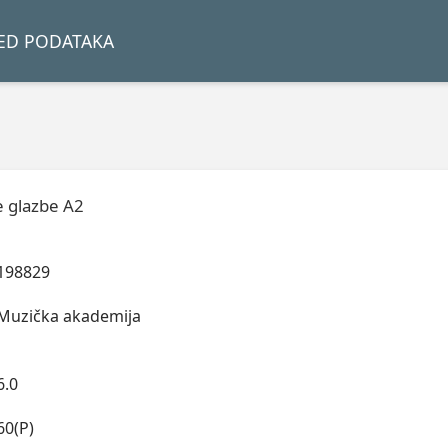
LED PODATAKA
 glazbe A2
198829
Muzička akademija
6.0
60(P)