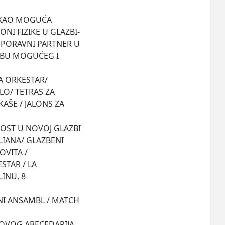
ONI FIZIKE U GLAZBI-
VNPORAVNI PARTNER U 
UBU MOGUĆEG I 
LO/ TETRAS ZA 
AŠE / JALONS ZA 
LIANA/ GLAZBENI 
ITA / 

TAR / LA 
NU, 8 
I ANSAMBL / MATCH 