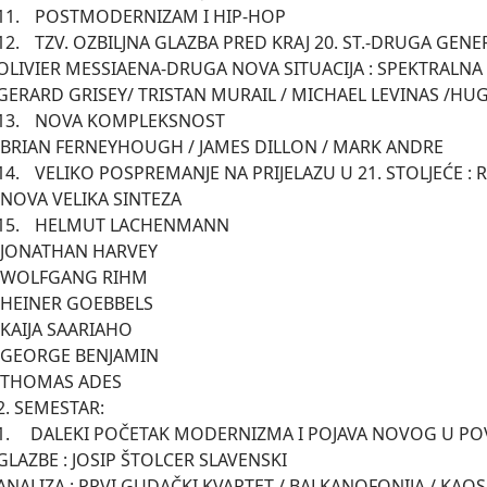
 POSTMODERNIZAM I HIP-HOP

ZBILJNA GLAZBA PRED KRAJ 20. ST.-DRUGA GENERACIJA UČENIKA 
OLIVIER MESSIAENA-DRUGA NOVA SITUACIJA : SPEKTRALNA 
GERARD GRISEY/ TRISTAN MURAIL / MICHAEL LEVINAS /HU
	 NOVA KOMPLEKSNOST

DRE 

O POSPREMANJE NA PRIJELAZU U 21. STOLJEĆE : REZULTAT = 

ZA

	 HELMUT LACHENMANN

Y

M

S

O

N

S

2. SEMESTAR:

 MODERNIZMA I POJAVA NOVOG U POVIJESTI HRVATSKE 
GLAZBE : JOSIP ŠTOLCER SLAVENSKI

ANALIZA : PRVI GUDAČKI KVARTET / BALKANOFONIJA / KAOS
