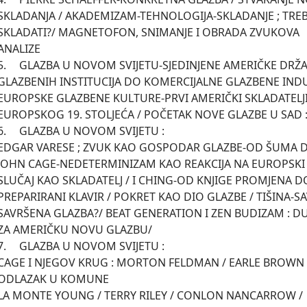
SKLADANJA / AKADEMIZAM-TEHNOLOGIJA-SKLADANJE ; TREBA L
SKLADATI?/ MAGNETOFON, SNIMANJE I OBRADA ZVUKOVA 

ANALIZE

SVIJETU-SJEDINJENE AMERIČKE DRŽAVE ; OD USPOSTAVE 
GLAZBENIH INSTITUCIJA DO KOMERCIJALNE GLAZBENE INDUS
EUROPSKE GLAZBENE KULTURE-PRVI AMERIČKI SKLADATELJ
EUROPSKOG 19. STOLJEĆA / POČETAK NOVE GLAZBE U SAD : 
A U NOVOM SVIJETU : 

EDGAR VARESE ; ZVUK KAO GOSPODAR GLAZBE-OD ŠUMA D
JOHN CAGE-NEDETERMINIZAM KAO REAKCIJA NA EUROPSKI 
SLUČAJ KAO SKLADATELJ / I CHING-OD KNJIGE PROMJENA D
PREPARIRANI KLAVIR / POKRET KAO DIO GLAZBE / TIŠINA-SAV
SAVRŠENA GLAZBA?/ BEAT GENERATION I ZEN BUDIZAM : D
ZA AMERIČKU NOVU GLAZBU/ 

A U NOVOM SVIJETU : 

CAGE I NJEGOV KRUG : MORTON FELDMAN / EARLE BROWN /
ODLAZAK U KOMUNE

LA MONTE YOUNG / TERRY RILEY / CONLON NANCARROW /
