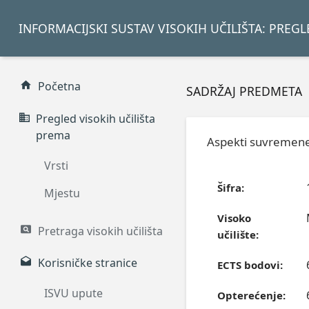
INFORMACIJSKI SUSTAV VISOKIH UČILIŠTA: PREG
Početna
SADRŽAJ PREDMETA
Pregled visokih učilišta
prema
Aspekti suvremene
Vrsti
Šifra:
Mjestu
Visoko
Pretraga visokih učilišta
učilište:
Korisničke stranice
ECTS bodovi:
ISVU upute
Opterećenje: