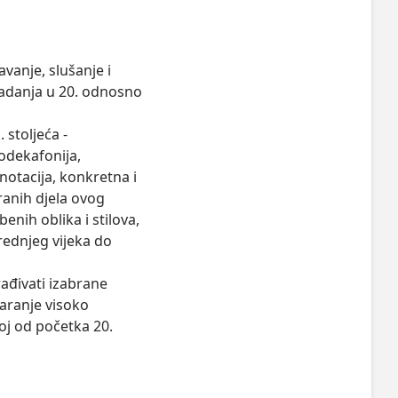
vanje, slušanje i 
adanja u 20. odnosno 
stoljeća - 
dekafonija, 
notacija, konkretna i 
ranih djela ovog 
nih oblika i stilova, 
rednjeg vijeka do 
đivati izabrane 
aranje visoko 
j od početka 20. 