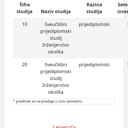
Šifra
Razina
Sem
studija
Naziv studija
studija
izvo
10
Sveučilišni
prijediplomski
prijediplomski
studij
Inženjerstvo
okoliša
20
Sveučilišni
prijediplomski
prijediplomski
studij
Inženjerstvo
okoliša
*
predmet se ne predaje u tom semestru
Legenda