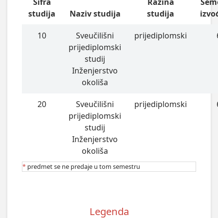
Šifra
Razina
Sem
studija
Naziv studija
studija
izvo
10
Sveučilišni
prijediplomski
prijediplomski
studij
Inženjerstvo
okoliša
20
Sveučilišni
prijediplomski
prijediplomski
studij
Inženjerstvo
okoliša
*
predmet se ne predaje u tom semestru
Legenda