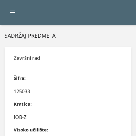
SADRŽAJ PREDMETA
Završni rad
Šifra:
125033
Kratica:
IOB-Z
Visoko učilište: