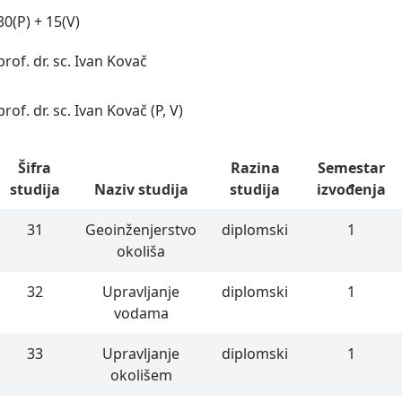
30(P) + 15(V)
prof. dr. sc. Ivan Kovač
prof. dr. sc. Ivan Kovač (P, V)
Šifra
Razina
Semestar
studija
Naziv studija
studija
izvođenja
31
Geoinženjerstvo
diplomski
1
okoliša
32
Upravljanje
diplomski
1
vodama
33
Upravljanje
diplomski
1
okolišem