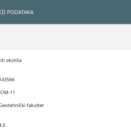
LED PODATAKA
iti okoliša
143566
IOM-11
Geotehnički fakultet
4.0