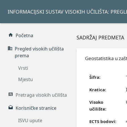
INFORMACIJSKI SUSTAV VISOKIH UČILIŠTA: PREG
Početna
SADRŽAJ PREDMETA
Pregled visokih učilišta
prema
Geostatistika u zašt
Vrsti
Šifra:
Mjestu
Kratica:
Pretraga visokih učilišta
Visoko
Korisničke stranice
učilište:
ISVU upute
ECTS bodovi: