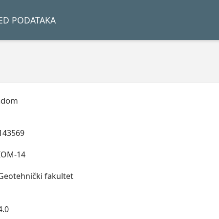
LED PODATAKA
adom
143569
IOM-14
Geotehnički fakultet
4.0