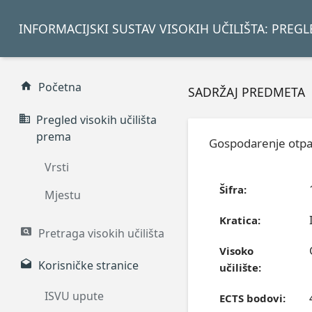
INFORMACIJSKI SUSTAV VISOKIH UČILIŠTA: PREG
Početna
SADRŽAJ PREDMETA
Pregled visokih učilišta
prema
Gospodarenje otp
Vrsti
Šifra:
Mjestu
Kratica:
Pretraga visokih učilišta
Visoko
Korisničke stranice
učilište:
ISVU upute
ECTS bodovi: