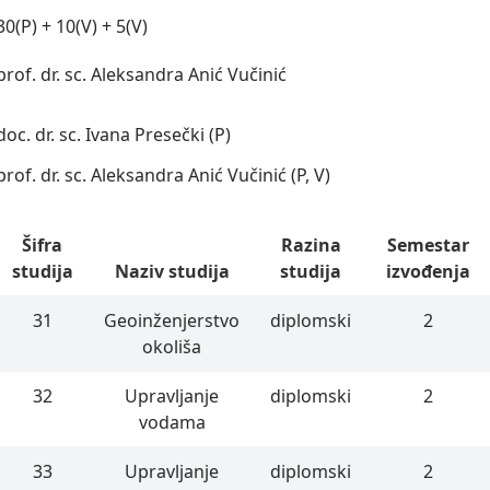
30(P) + 10(V) + 5(V)
prof. dr. sc. Aleksandra Anić Vučinić
doc. dr. sc. Ivana Presečki (P)
prof. dr. sc. Aleksandra Anić Vučinić (P, V)
Šifra
Razina
Semestar
studija
Naziv studija
studija
izvođenja
31
Geoinženjerstvo
diplomski
2
okoliša
32
Upravljanje
diplomski
2
vodama
33
Upravljanje
diplomski
2