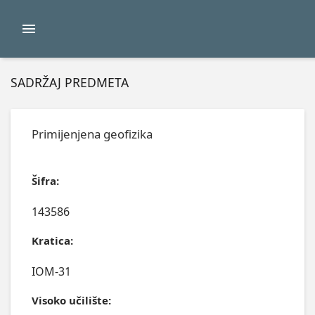
SADRŽAJ PREDMETA
Primijenjena geofizika
Šifra:
143586
Kratica:
IOM-31
Visoko učilište: