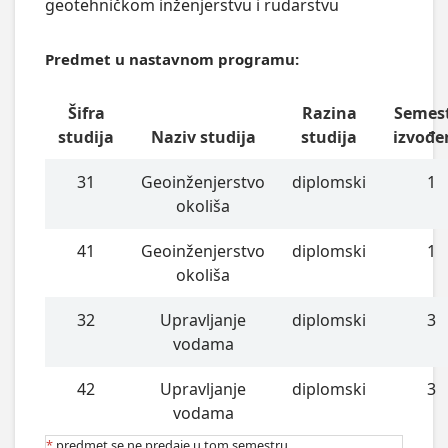
geotehničkom inženjerstvu i rudarstvu
Predmet u nastavnom programu:
Šifra
Razina
Semes
studija
Naziv studija
studija
izvođe
31
Geoinženjerstvo
diplomski
1
okoliša
41
Geoinženjerstvo
diplomski
1
okoliša
32
Upravljanje
diplomski
3
vodama
42
Upravljanje
diplomski
3
vodama
*
predmet se ne predaje u tom semestru