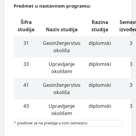
Predmet u nastavnom programu:
Šifra
Razina
Semes
studija
Naziv studija
studija
izvođe
31
Geoinženjerstvo
diplomski
3
okoliša
33
Upravljanje
diplomski
3
okolišem
41
Geoinženjerstvo
diplomski
3
okoliša
43
Upravljanje
diplomski
3
okolišem
*
predmet se ne predaje u tom semestru