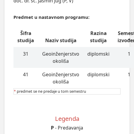
doc. dr. sc. Jasmin Jug (P, V)
Predmet u nastavnom programu:
Šifra
Razina
Semes
studija
Naziv studija
studija
izvođe
31
Geoinženjerstvo
diplomski
1
okoliša
41
Geoinženjerstvo
diplomski
1
okoliša
*
predmet se ne predaje u tom semestru
Legenda
P
- Predavanja