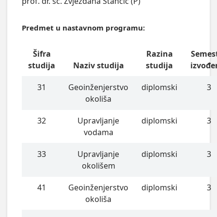
prof. dr. sc. Zvjezdana Stančić (P)
Predmet u nastavnom programu:
Šifra
Razina
Semes
studija
Naziv studija
studija
izvođe
31
Geoinženjerstvo
diplomski
3
okoliša
32
Upravljanje
diplomski
3
vodama
33
Upravljanje
diplomski
3
okolišem
41
Geoinženjerstvo
diplomski
3
okoliša