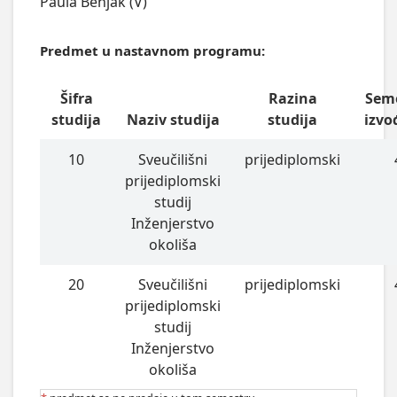
Paula Benjak (V)
Predmet u nastavnom programu:
Šifra
Razina
Sem
studija
Naziv studija
studija
izvo
10
Sveučilišni
prijediplomski
prijediplomski
studij
Inženjerstvo
okoliša
20
Sveučilišni
prijediplomski
prijediplomski
studij
Inženjerstvo
okoliša