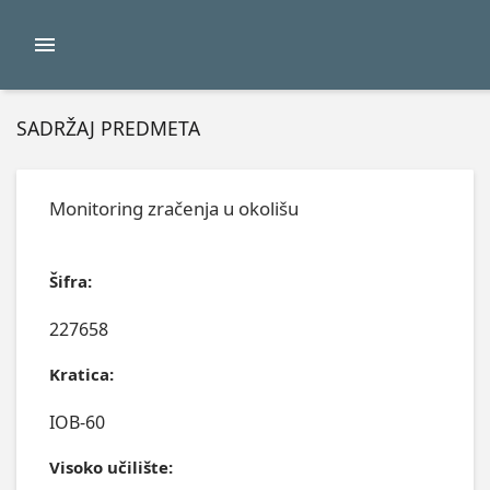
SADRŽAJ PREDMETA
Monitoring zračenja u okolišu
Šifra:
227658
Kratica:
IOB-60
Visoko učilište: