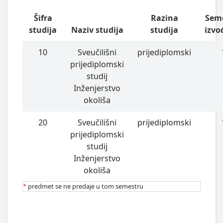
Šifra
Razina
Sem
studija
Naziv studija
studija
izvo
10
Sveučilišni
prijediplomski
prijediplomski
studij
Inženjerstvo
okoliša
20
Sveučilišni
prijediplomski
prijediplomski
studij
Inženjerstvo
okoliša
*
predmet se ne predaje u tom semestru