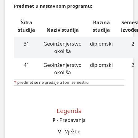
Predmet u nastavnom programu:
Šifra
Razina
Semes
studija
Naziv studija
studija
izvođe
31
Geoinženjerstvo
diplomski
2
okoliša
41
Geoinženjerstvo
diplomski
2
okoliša
*
predmet se ne predaje u tom semestru
Legenda
P
- Predavanja
V
- Vježbe