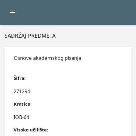
SADRŽAJ PREDMETA
Osnove akademskog pisanja
Šifra:
271294
Kratica:
IOB-64
Visoko učilište: