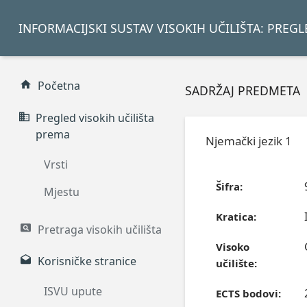
INFORMACIJSKI SUSTAV VISOKIH UČILIŠTA: PREG
Početna
SADRŽAJ PREDMETA
Pregled visokih učilišta
prema
Njemački jezik 1
Vrsti
Šifra:
Mjestu
Kratica:
Pretraga visokih učilišta
Visoko
Korisničke stranice
učilište:
ISVU upute
ECTS bodovi: