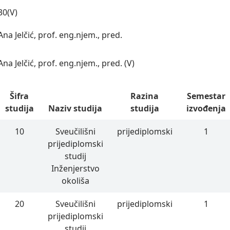
30(V)
Ana Jelčić, prof. eng.njem., pred.
Ana Jelčić, prof. eng.njem., pred. (V)
Šifra
Razina
Semestar
studija
Naziv studija
studija
izvođenja
10
Sveučilišni
prijediplomski
1
prijediplomski
studij
Inženjerstvo
okoliša
20
Sveučilišni
prijediplomski
1
prijediplomski
studij