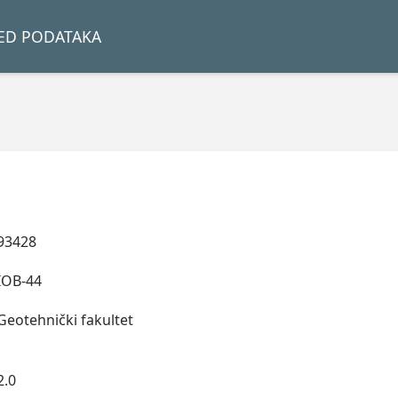
LED PODATAKA
93428
IOB-44
Geotehnički fakultet
2.0