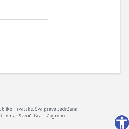
publike Hrvatske. Sva prava zadržana.
ki centar Sveučilišta u Zagrebu
accessibility