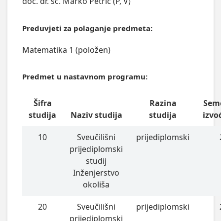
doc. dr. sc. Marko Petric (P, V)
Preduvjeti za polaganje predmeta:
Matematika 1 (položen)
Predmet u nastavnom programu:
Šifra
Razina
Sem
studija
Naziv studija
studija
izvo
10
Sveučilišni
prijediplomski
prijediplomski
studij
Inženjerstvo
okoliša
20
Sveučilišni
prijediplomski
prijediplomski