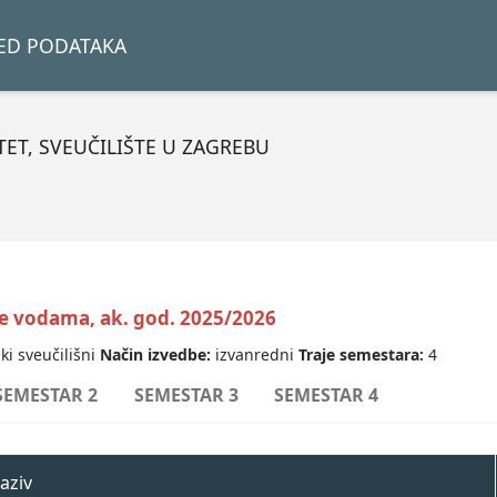
LED PODATAKA
ET, SVEUČILIŠTE U ZAGREBU
je vodama, ak. god. 2025/2026
ki sveučilišni
Način izvedbe:
izvanredni
Traje semestara:
4
SEMESTAR 2
SEMESTAR 3
SEMESTAR 4
aziv