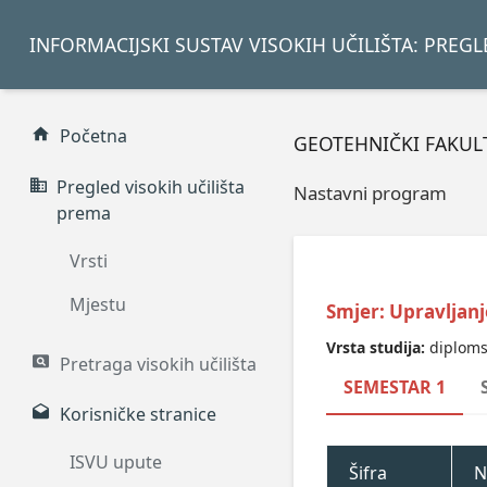
INFORMACIJSKI SUSTAV VISOKIH UČILIŠTA: PREG
Početna
GEOTEHNIČKI FAKULT
Pregled visokih učilišta
Nastavni program
prema
Vrsti
Mjestu
Smjer: Upravljan
Vrsta studija:
diploms
Pretraga visokih učilišta
SEMESTAR 1
Korisničke stranice
ISVU upute
Šifra
N