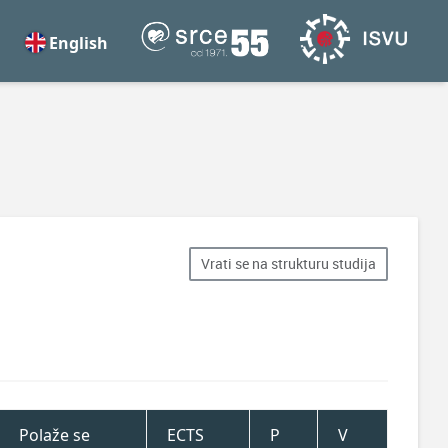
English
Vrati se na strukturu studija
Polaže se
ECTS
P
V