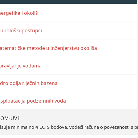
ergetika i okoliš
hnološki postupci
tematičke metode u inženjerstvu okoliša
pravljanje vodama
drologija riječnih bazena
ksploatacija podzemnih voda
IOM-UV1
isuje minimalno 4 ECTS bodova, vodeći računa o povezanosti s p