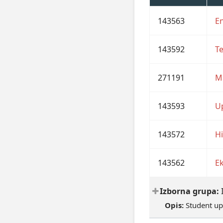
143563
En
143592
Te
271191
Ma
143593
U
143572
Hi
143562
E
Izborna grupa:
Opis:
Student up