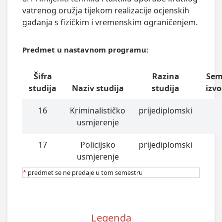
vatrenog oružja tijekom realizacije ocjenskih
gađanja s fizičkim i vremenskim ograničenjem.
Predmet u nastavnom programu:
Šifra
Razina
Sem
studija
Naziv studija
studija
izv
16
Kriminalističko
prijediplomski
usmjerenje
17
Policijsko
prijediplomski
usmjerenje
*
predmet se ne predaje u tom semestru
Legenda