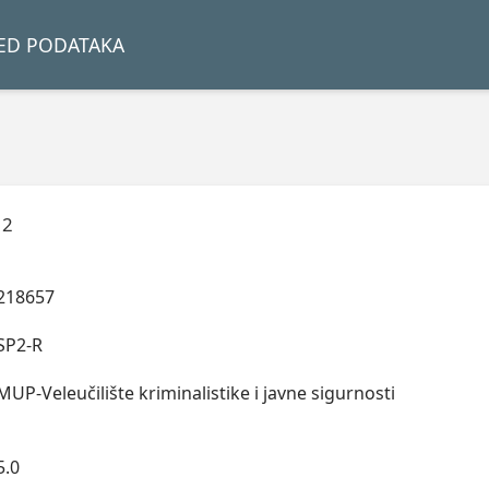
LED PODATAKA
 2
218657
SP2-R
MUP-Veleučilište kriminalistike i javne sigurnosti
5.0