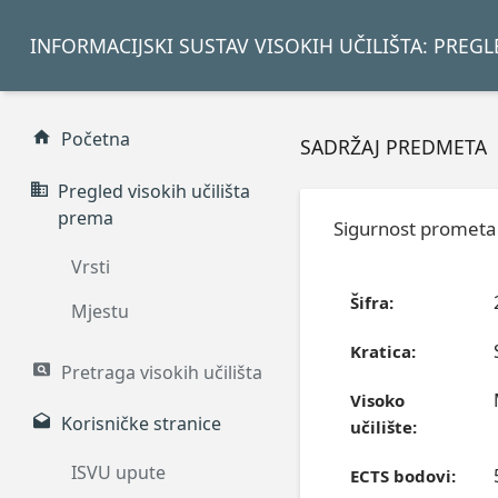
INFORMACIJSKI SUSTAV VISOKIH UČILIŠTA: PREG
Početna
SADRŽAJ PREDMETA
Pregled visokih učilišta
prema
Sigurnost prometa
Vrsti
Šifra:
Mjestu
Kratica:
Pretraga visokih učilišta
Visoko
Korisničke stranice
učilište:
ISVU upute
ECTS bodovi: