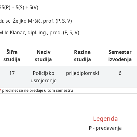
35(P) + 5(S) + 5(V)
dr. sc. Željko Mršić, prof. (P, S, V)
Mile Klanac, dipl. ing., pred. (P, S, V)
Šifra
Naziv
Razina
Semestar
studija
studija
studija
izvođenja
17
Policijsko
prijediplomski
6
usmjerenje
*
predmet se ne predaje u tom semestru
Legenda
P
- predavanja