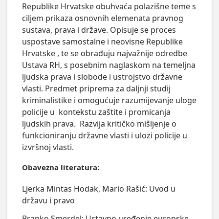
Republike Hrvatske obuhvaća polazišne teme s 
ciljem prikaza osnovnih elemenata pravnog 
sustava, prava i države. Opisuje se proces 
uspostave samostalne i neovisne Republike 
Hrvatske , te se obrađuju najvažnije odredbe 
Ustava RH, s posebnim naglaskom na temeljna 
ljudska prava i slobode i ustrojstvo državne 
vlasti. Predmet priprema za daljnji studij 
kriminalistike i omogućuje razumijevanje uloge 
policije u  kontekstu zaštite i promicanja 
ljudskih prava.  Razvija kritičko mišljenje o 
funkcioniranju državne vlasti i ulozi policije u 
izvršnoj vlasti.
Obavezna literatura:
Ljerka Mintas Hodak, Mario Rašić: Uvod u
državu i pravo
Branko Smerdel: Ustavno uređenje europske