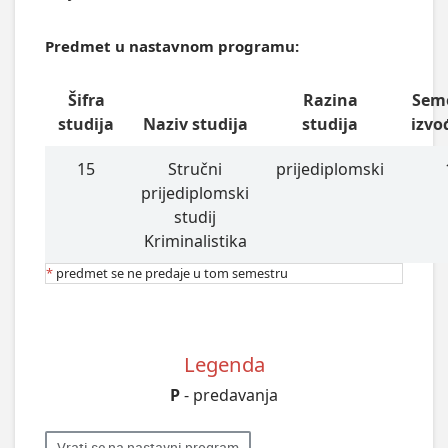
Predmet u nastavnom programu:
Šifra
Razina
Sem
studija
Naziv studija
studija
izvo
15
Stručni
prijediplomski
prijediplomski
studij
Kriminalistika
*
predmet se ne predaje u tom semestru
Legenda
P
- predavanja
Vrati se na nastavni program