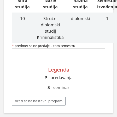
Šifra
Naziv
Razina
Semesta
studija
studija
studija
izvođenj
10
Stručni
diplomski
1
diplomski
studij
Kriminalistika
*
predmet se ne predaje u tom semestru
Legenda
P
- predavanja
S
- seminar
Vrati se na nastavni program