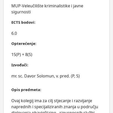
MUP-Veleučilište kriminalistike i javne
sigurnosti
ECTS bodovi:
6.0
Opterećenje:
15(P) + 8(S)
Izvođači:
mr. sc. Davor Solomun, v. pred. (P, S)
Opis predmeta:
Ovaj kolegij ima za cilj stjecanje i razvijanje 
naprednih i specijaliziranih znanja u području 
djelovanja obavještajno - sigurnosnih službi 