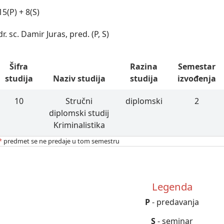
15(P) + 8(S)
dr. sc. Damir Juras, pred. (P, S)
Šifra
Razina
Semestar
studija
Naziv studija
studija
izvođenja
10
Stručni
diplomski
2
diplomski studij
Kriminalistika
*
predmet se ne predaje u tom semestru
Legenda
P
- predavanja
S
- seminar