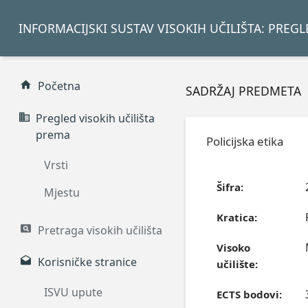
INFORMACIJSKI SUSTAV VISOKIH UČILIŠTA: PREG
Početna
SADRŽAJ PREDMETA
Pregled visokih učilišta
prema
Policijska etika
Vrsti
Šifra:
Mjestu
Kratica:
Pretraga visokih učilišta
Visoko
Korisničke stranice
učilište:
ISVU upute
ECTS bodovi: