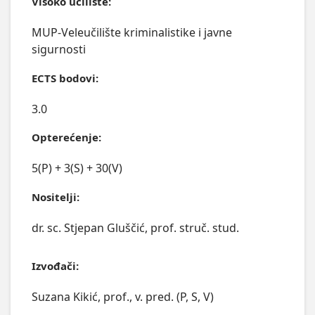
Visoko učilište:
MUP-Veleučilište kriminalistike i javne
sigurnosti
ECTS bodovi:
3.0
Opterećenje:
5(P) + 3(S) + 30(V)
Nositelji:
dr. sc. Stjepan Gluščić, prof. struč. stud.
Izvođači:
Suzana Kikić, prof., v. pred. (P, S, V)