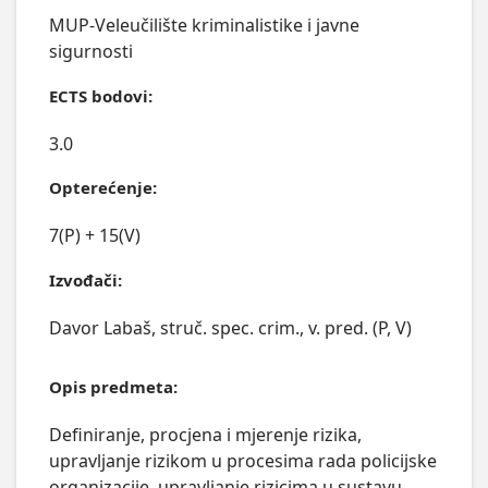
MUP-Veleučilište kriminalistike i javne
sigurnosti
ECTS bodovi:
3.0
Opterećenje:
7(P) + 15(V)
Izvođači:
Davor Labaš, struč. spec. crim., v. pred. (P, V)
Opis predmeta:
Definiranje, procjena i mjerenje rizika, 
upravljanje rizikom u procesima rada policijske 
organizacije, upravljanje rizicima u sustavu 