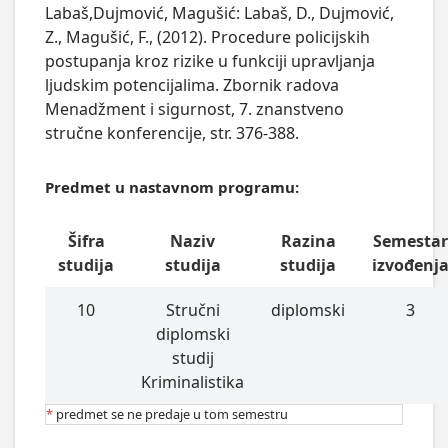
Labaš,Dujmović, Magušić: Labaš, D., Dujmović,
Z., Magušić, F., (2012). Procedure policijskih
postupanja kroz rizike u funkciji upravljanja
ljudskim potencijalima. Zbornik radova
Menadžment i sigurnost, 7. znanstveno
stručne konferencije, str. 376-388.
Predmet u nastavnom programu:
Šifra
Naziv
Razina
Semesta
studija
studija
studija
izvođenj
10
Stručni
diplomski
3
diplomski
studij
Kriminalistika
*
predmet se ne predaje u tom semestru