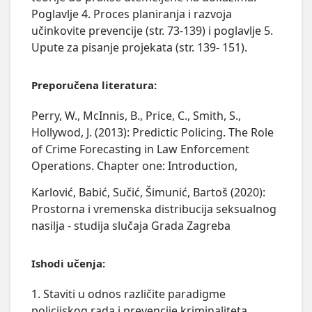
Poglavlje 4. Proces planiranja i razvoja
učinkovite prevencije (str. 73-139) i poglavlje 5.
Upute za pisanje projekata (str. 139- 151).
Preporučena literatura:
Perry, W., McInnis, B., Price, C., Smith, S.,
Hollywod, J. (2013): Predictic Policing. The Role
of Crime Forecasting in Law Enforcement
Operations. Chapter one: Introduction,
Karlović, Babić, Sučić, Šimunić, Bartoš (2020):
Prostorna i vremenska distribucija seksualnog
nasilja - studija slučaja Grada Zagreba
Ishodi učenja:
1. Staviti u odnos različite paradigme
policijskog rada i prevencije kriminaliteta