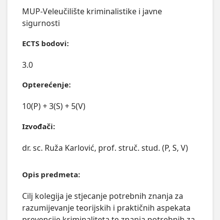
MUP-Veleučilište kriminalistike i javne
sigurnosti
ECTS bodovi:
3.0
Opterećenje:
10(P) + 3(S) + 5(V)
Izvođači:
dr. sc. Ruža Karlović, prof. struč. stud. (P, S, V)
Opis predmeta:
Cilj kolegija je stjecanje potrebnih znanja za 
razumijevanje teorijskih i praktičnih aspekata 
prevencije kriminaliteta te znanja potrebnih za 