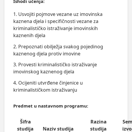
Ishodi učenja:
1. Usvojiti pojmove vezane uz imovinska
kaznena djela i specifičnosti vezane za
kriminalističko istraživanje imovinskih
kaznenih djela
2. Prepoznati obilježja svakog pojedinog
kaznenog djela protiv imovine
3. Provesti kriminalističko istraživanje
imovinskog kaznenog djela
4. Ocijeniti utvrđene činjenice u
kriminalističkom istraživanju
Predmet u nastavnom programu:
Šifra
Razina
Sem
studija
Naziv studija
studija
izv