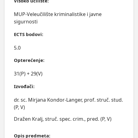
Visoko učilište:
MUP-Veleučilište kriminalistike i javne
sigurnosti
ECTS bodovi:
5.0
Opterećenje:
31(P) + 29(V)
Izvođači:
dr. sc. Mirjana Kondor-Langer, prof. struč. stud.
(P, V)
Dražen Kralj, struč. spec. crim., pred. (P, V)
Opis predmeta: