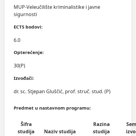
MUP-Veleučilište kriminalistike i javne
sigurnosti
ECTS bodovi:
6.0
Opterećenje:
30(P)
Izvođači:
dr. sc. Stjepan Gluščić, prof. struč. stud. (P)
Predmet u nastavnom programu:
Šifra
Razina
Sem
studija
Naziv studija
studija
izv