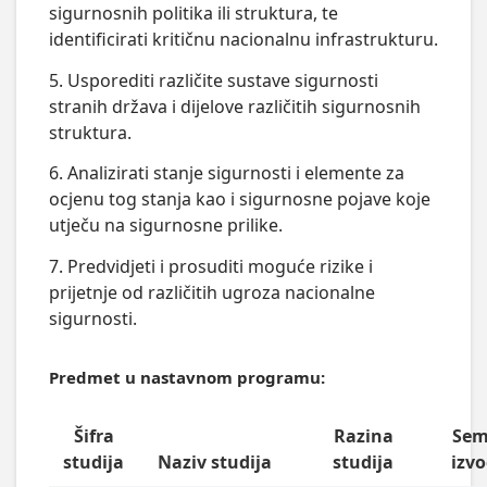
sigurnosnih politika ili struktura, te
identificirati kritičnu nacionalnu infrastrukturu.
5. Usporediti različite sustave sigurnosti
stranih država i dijelove različitih sigurnosnih
struktura.
6. Analizirati stanje sigurnosti i elemente za
ocjenu tog stanja kao i sigurnosne pojave koje
utječu na sigurnosne prilike.
7. Predvidjeti i prosuditi moguće rizike i
prijetnje od različitih ugroza nacionalne
sigurnosti.
Predmet u nastavnom programu:
Šifra
Razina
Sem
studija
Naziv studija
studija
izv